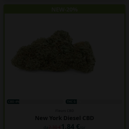
NEW-20%
CBD 4%
THC 0.1%
Fleurs CBD
New York Diesel CBD
1,84 €
2,30 €
da
/gr