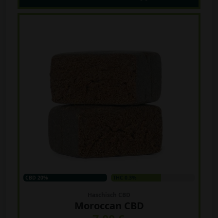
CBD 20%
THC 0.3%
Haschisch CBD
Moroccan CBD