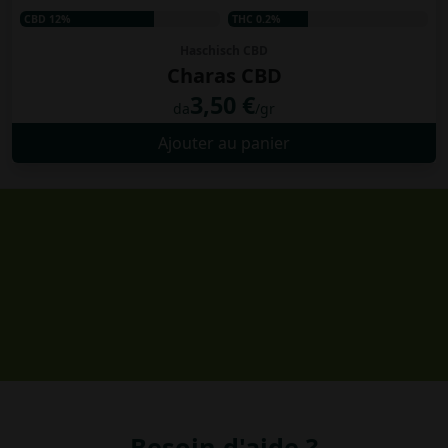
CBD 12%
THC 0.2%
Haschisch CBD
Charas CBD
3,50 €
da
/gr
Ajouter au panier
Besoin d'aide ?