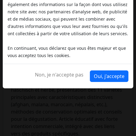
également des informations sur la façon dont vous utilisez
notre site avec nos partenaires d'analyse web, de publicité
et de médias sociaux, qui peuvent les combiner avec
d'autres informations que vous leur avez fournies ou qu'ils
ARTICLES CONNEXES
ont collectées à partir de votre utilisation de leurs services.
Haschisch Légal : Guide Complet des
Variétés CBD 2026
En continuant, vous déclarez que vous êtes majeur et que
Guide approfondi sur le haschisch légal au CBD :
vous acceptez tous les cookies.
explication des techniques de production
traditionnelles et modernes (Charas, Dry Sift, Ice-
Non, je n'accepte pas
o-Lator, Bubble Hash), critères pour reconnaître
Oui, j'accepte
un produit de qualité premium, différences entre
haschisch et herbe, présentation des 11 variétés
principales avec caractéristiques distinctives
(afghan, malana, marocain, népalais, etc.),
méthodes de conservation optimales et conseils
pour la dégustation. Article éducatif avec forte
intention commerciale, intégré avec des liens
vers des produits spécifiques.