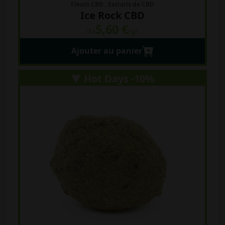
Fleurs CBD
,
Extraits de CBD
Ice Rock CBD
5,60 €
da
/gr
Ajouter au panier
▼ Hot Days -10%