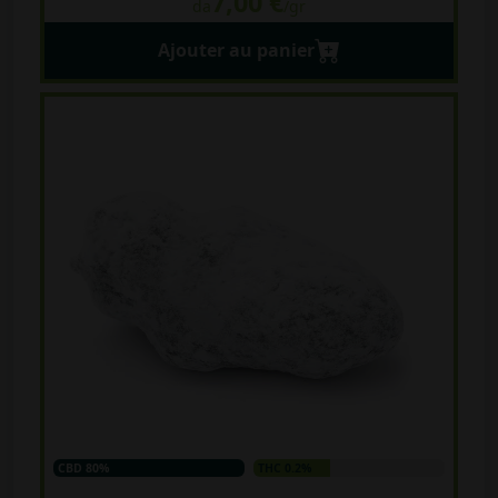
7,00 €
da
/gr
Ajouter au panier
CBD 80%
THC 0.2%