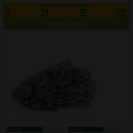
Dépêchez-vous !
Cette offre expirera dans :
0
13
23
33
jours
heures
minutes
secondes
Ajouter au panier
CBD 11%
THC 0.3%