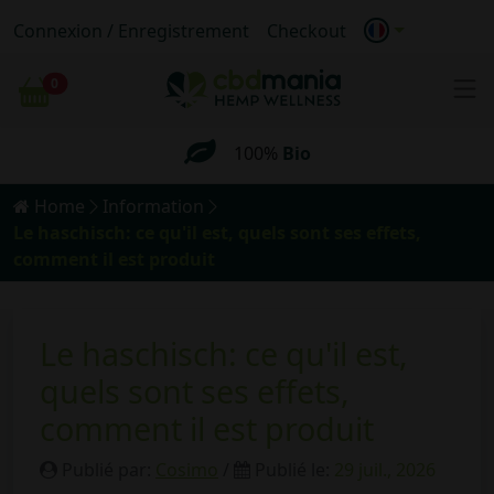
Livraison gratuite
pour les commandes
Connexion / Enregistrement
Checkout
supérieures
à 69 €
0
Chariot
100%
Bio
Livraison
anonyme
Livraison gratuite
pour les commandes
Home
Information
supérieures
à 69 €
Le haschisch: ce qu'il est, quels sont ses effets,
comment il est produit
Le haschisch: ce qu'il est,
quels sont ses effets,
comment il est produit
Publié par:
Cosimo
/
Publié le:
29 juil., 2026