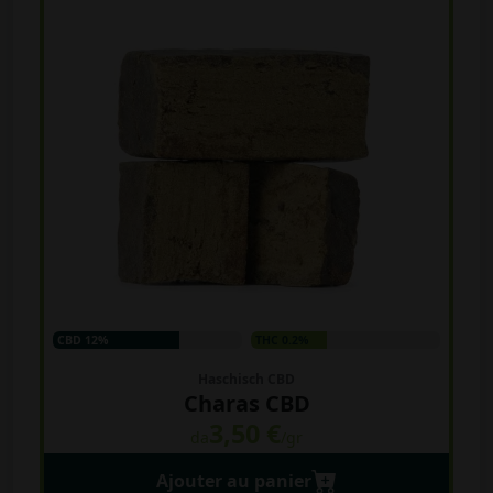
CBD 12%
THC 0.2%
Haschisch CBD
Charas CBD
3,50 €
da
/gr
Ajouter au panier