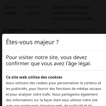
Dose
50 à 150
Douleurs chroniques,
élevée
mg/jour
anxiété sévère (avis
médical recommandé)
La règle d'or :
commencez par une faible dose (5-10
mg) et augmentez progressivement de 5 mg tous les 3-
Êtes-vous majeur ?
4 jours jusqu'à trouver votre dosage idéal. Le poids
corporel, le métabolisme et l'intensité du trouble
influencent la dose efficace.
Pour visiter notre site, vous devez
Avec une
huile CBD 10 %
, chaque goutte contient
confirmer que vous avez l'âge légal.
environ 5 mg de CBD. Pour débuter, 2 à 4 gouttes par
jour (10-20 mg) constituent une dose de départ
Ce site web utilise des cookies
raisonnable.
Nous utilisons des cookies pour personnaliser le contenu et
les publicités, pour fournir des fonctions de médias sociaux
et pour analyser notre trafic. Nous partageons également
Le CBD est-il Légal en France ?
des informations sur la façon dont vous utilisez notre site
Oui, le CBD est parfaitement légal en France
, dans un
avec nos partenaires d'analyse web, de publicité et de