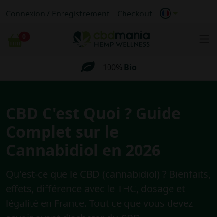
Connexion / Enregistrement
Checkout
Livraison
anonyme
0
Livraison gratuite
pour les commandes
Chariot
supérieures
à 69 €
100%
Bio
Livraison
anonyme
CBD C'est Quoi ? Guide
Livraison gratuite
pour les commandes
supérieures
à 69 €
Complet sur le
Cannabidiol en 2026
Qu'est-ce que le CBD (cannabidiol) ? Bienfaits,
effets, différence avec le THC, dosage et
légalité en France. Tout ce que vous devez