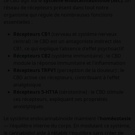
Le CBD agit via le
système endocannabinoïde (SEC)
, un
réseau de récepteurs présent dans tout notre
organisme qui régule de nombreuses fonctions
essentielles :
Récepteurs CB1
(cerveau et système nerveux
central) : le CBD est un antagoniste indirect des
CB1, ce qui explique l'absence d'effet psychoactif
Récepteurs CB2
(système immunitaire) : le CBD
module la réponse immunitaire et l'inflammation
Récepteurs TRPV1
(perception de la douleur) : le
CBD active ces récepteurs, contribuant à l'effet
analgésique
Récepteurs 5-HT1A
(sérotonine) : le CBD stimule
ces récepteurs, expliquant ses propriétés
anxiolytiques
Le système endocannabinoïde maintient l'
homéostasie
— l'équilibre interne du corps. En modulant ce système,
le cannabidiol aide à rétablir l'équilibre sans créer de