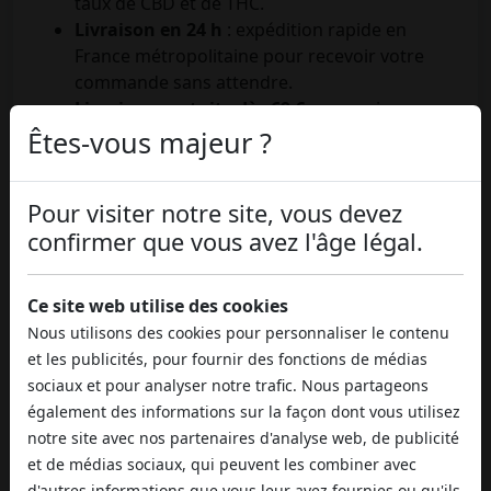
taux de CBD et de THC.
Livraison en 24 h
: expédition rapide en
France métropolitaine pour recevoir votre
commande sans attendre.
Livraison gratuite dès 69 €
: un panier
moyen accessible pour éviter les frais de
Êtes-vous majeur ?
port.
Colis anonyme
: aucune mention de CBD sur
Pour visiter notre site, vous devez
l'emballage extérieur — discrétion maximale.
confirmer que vous avez l'âge légal.
+1.298 avis vérifiés
sur Trusted Shops, note
moyenne
4,71/5
: un signal de confiance
indépendant.
Ce site web utilise des cookies
Support et suivi
: code de tracking dès
Nous utilisons des cookies pour personnaliser le contenu
l'expédition, paiement sécurisé (carte,
et les publicités, pour fournir des fonctions de médias
virement, crypto selon disponibilité).
sociaux et pour analyser notre trafic. Nous partageons
également des informations sur la façon dont vous utilisez
Consultez également nos
avis clients
et la page
notre site avec nos partenaires d'analyse web, de publicité
Ventes
pour profiter des promotions en cours
et de médias sociaux, qui peuvent les combiner avec
sur une sélection de références.
d'autres informations que vous leur avez fournies ou qu'ils