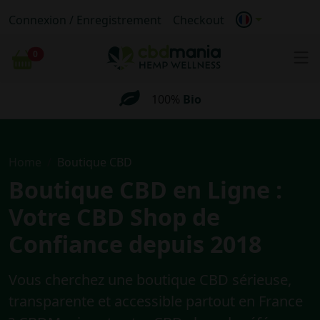
Connexion / Enregistrement
Checkout
Livraison
anonyme
0
Livraison gratuite
pour les commandes
Chariot
supérieures
à 69 €
100%
Bio
Livraison
anonyme
Home
Boutique CBD
Livraison gratuite
pour les commandes
supérieures
à 69 €
Boutique CBD en Ligne :
Votre CBD Shop de
Confiance depuis 2018
Vous cherchez une
boutique CBD
sérieuse,
transparente et accessible partout en France