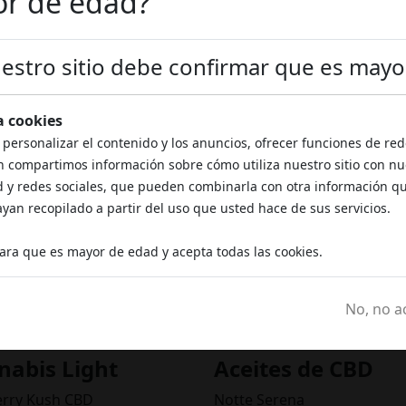
or de edad?
nuestro sitio debe confirmar que es mayo
¿Necesitas ayuda?
za cookies
 nosotros, nuestro personal esta
 personalizar el contenido y los anuncios, ofrecer funciones de rede
n compartimos información sobre cómo utiliza nuestro sitio con nu
d y redes sociales, que pueden combinarla con otra información q
an recopilado a partir del uso que usted hace de sus servicios.
Teléfono
Email
+39 3793080961
Contacto con nos
lara que es mayor de edad y acepta todas las cookies.
No, no a
nabis Light
Aceites de CBD
erry Kush CBD
Notte Serena