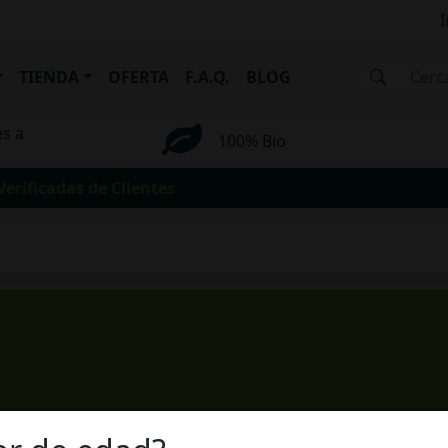
I
TIENDA
OFERTA
F.A.Q.
BLOG
es a
100% Bio
rificadas de Clientes