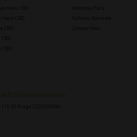
ia Haze CBD
Armonia Pura
 Haze CBD
Sollievo Naturale
e CBD
Zampe Felici
o CBD
e CBD
nes
|
Política de devoluciones
, 110 00 Praga CZ22595694