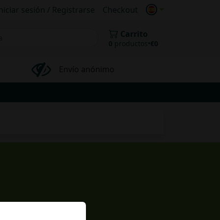
niciar sesión / Registrarse
Checkout
Carrito
0
productos
•
€
0
Envío anónimo