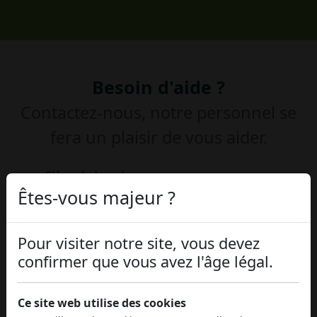
Besoin d'aide ?
Contactez-nous, notre personnel se
fera un plaisir de vous aider.
Siège de Legale
ALTERYA LABS SRO Revoluční 1082/8, 110 00
Êtes-vous majeur ?
Praga
Téléphone
Pour visiter notre site, vous devez
+39 3793080961
confirmer que vous avez l'âge légal.
Email
Nous contacter
Ce site web utilise des cookies