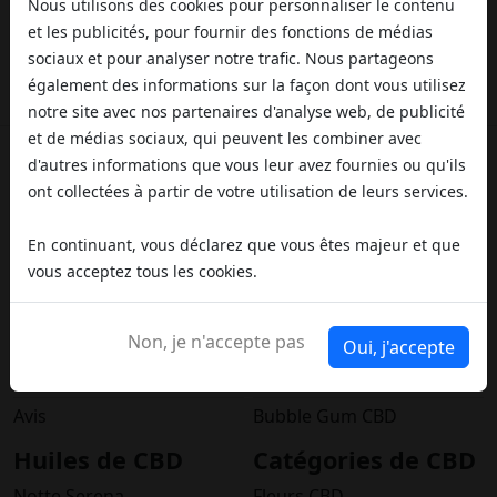
Nous utilisons des cookies pour personnaliser le contenu
Suivez-nous sur les médias sociaux
et les publicités, pour fournir des fonctions de médias
sociaux et pour analyser notre trafic. Nous partageons
également des informations sur la façon dont vous utilisez
notre site avec nos partenaires d'analyse web, de publicité
et de médias sociaux, qui peuvent les combiner avec
d'autres informations que vous leur avez fournies ou qu'ils
ont collectées à partir de votre utilisation de leurs services.
Information
Fleurs CBD
A propos de nous
Blueberry Kush CBD
En continuant, vous déclarez que vous êtes majeur et que
Informations légales
Amnesia Haze CBD
vous acceptez tous les cookies.
Législation sur le chanvre
Lemon Haze CBD
Non, je n'accepte pas
Détaillants
Orange CBD
Oui, j'accepte
Concours et promotions
Gelato CBD
Avis
Bubble Gum CBD
Huiles de CBD
Catégories de CBD
Notte Serena
Fleurs CBD