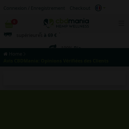
Connexion / Enregistrement
Checkout
Livraison
anonyme
0
Chariot
Livraison gratuite
pour les commandes
supérieures
à 69 €
100%
Bio
Home
Livraison
anonyme
Avis CBDMania: Opinions Vérifiées des Clients
Livraison gratuite
pour les commandes
supérieures
à 69 €