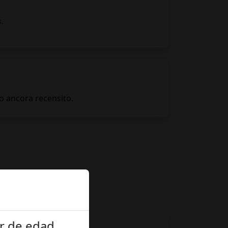
s.
r de edad.