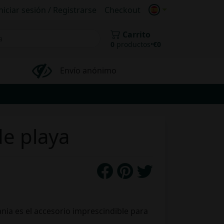
niciar sesión / Registrarse
Checkout
Carrito
0
productos
•
€
0
Envío anónimo
de playa
ia es el accesorio imprescindible para