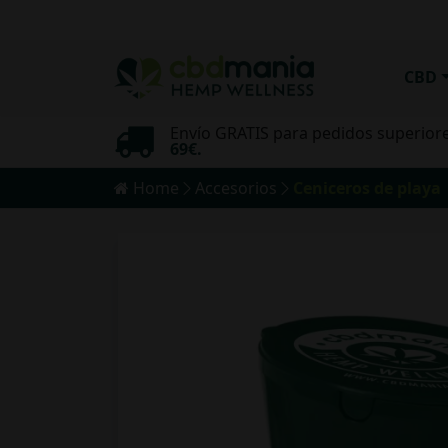
CBD
Envío GRATIS para pedidos superior
mo
69€.
Home
Accesorios
Ceniceros de playa