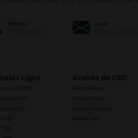
Teléfono
Email
+39 3793080961
Contacto con nos
nabis Light
Aceites de CBD
erry Kush CBD
Notte Serena
ia Haze CBD
Armonia Pura
 Haze CBD
Sollievo Naturale
e CBD
Zampe Felici
o CBD