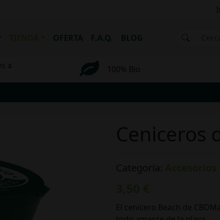
I
TIENDA
OFERTA
F.A.Q.
BLOG
es a
100% Bio
Ceniceros 
Categoría:
Accesorios
3,50 €
El cenicero Beach de CBDMan
todo amante de la playa.