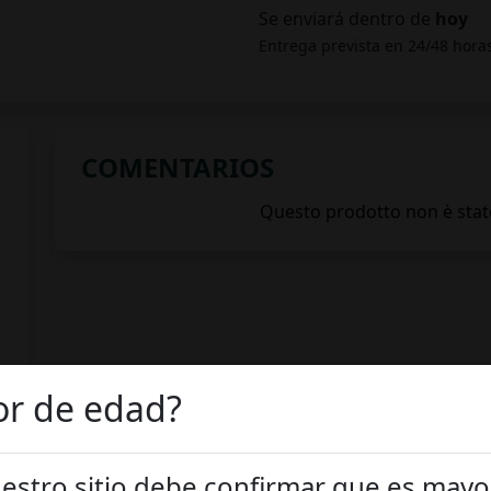
Se enviará dentro de
hoy
Entrega prevista en 24/48 hora
COMENTARIOS
or de edad?
nuestro sitio debe confirmar que es mayo