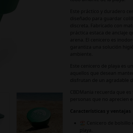
Este práctico y duradero ce
diseñado para guardar colill
discreta. Fabricado con mate
práctica estaca de anclaje q
arena. El cenicero es inodor
garantiza una solución higi
ambiente.
Este cenicero de playa es u
aquellos que desean manten
disfrutan de un agradable dí
CBDMania recuerda que es 
personas que no aprecien e
Características y ventajas
🏖️ Cenicero de bolsillo
playa.