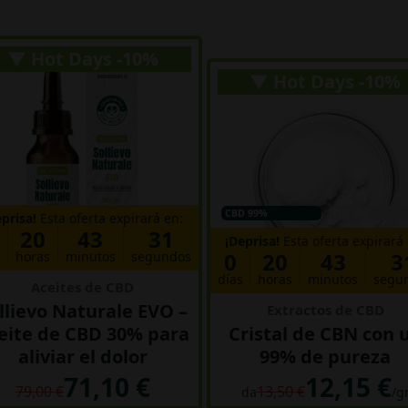
▼ Hot Days -10%
▼ Hot Days -10%
CBD 99%
THC 0%
eprisa!
Esta oferta expirará en:
20
43
30
¡Deprisa!
Esta oferta expirará 
0
20
43
3
s
horas
minutos
segundos
días
horas
minutos
segu
Aceites de CBD
llievo Naturale EVO –
Extractos de CBD
eite de CBD 30% para
Cristal de CBN con 
aliviar el dolor
99% de pureza
71,10 €
12,15 €
79,00 €
13,50 €
da
/g