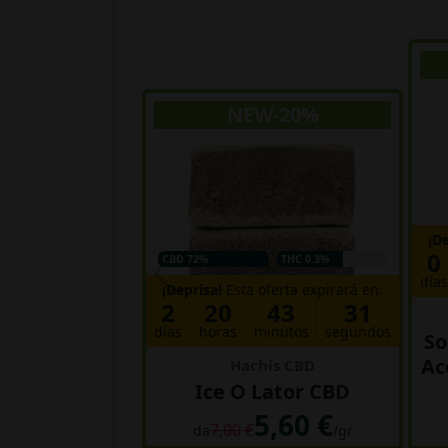
NEW-20%
¡D
0
CBD 72%
THC 0.3%
día
¡Deprisa!
Esta oferta expirará en:
2
20
43
30
días
horas
minutos
segundos
So
Ac
Hachís CBD
Ice O Lator CBD
5,60 €
7,00 €
da
/gr