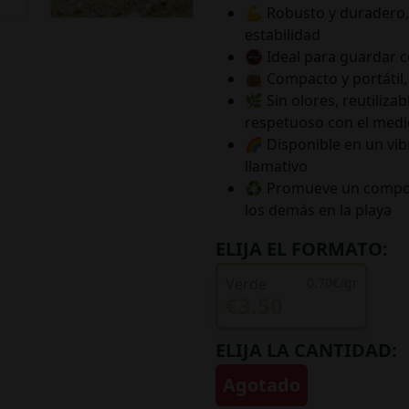
💪 Robusto y duradero,
estabilidad
🚭 Ideal para guardar col
👜 Compacto y portátil, 
🌿 Sin olores, reutiliza
respetuoso con el med
🌈 Disponible en un vib
llamativo
♻️ Promueve un compor
los demás en la playa
ELIJA EL FORMATO:
Verde
0.70€/gr
€3.50
ELIJA LA CANTIDAD:
Agotado