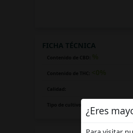
FICHA TÉCNICA
%
Contenido de CBD:
<0%
Contenido de THC:
Calidad:
Indoor
Tipo de cultivo:
¿Eres may
Para visitar 