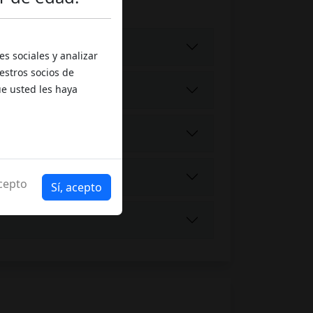
s sociales y analizar
estros socios de
ue usted les haya
cepto
Sí, acepto