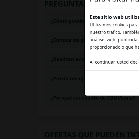
PREGUNTAS FRECUENTES
Este sitio web utili
¿Cómo puedo pagar el pedido?
Utilizamos cookies para
nuestro tráfico. Tambié
análisis web, publicida
¿Conoce los plazos de entrega previ
proporcionado o que hay
¿Realizan envíos en paquetes anón
Al continuar, usted dec
¿Puedo recoger los productos en su
¿Por qué ser cliente de CBDMania?
OFERTAS QUE PUEDEN IN