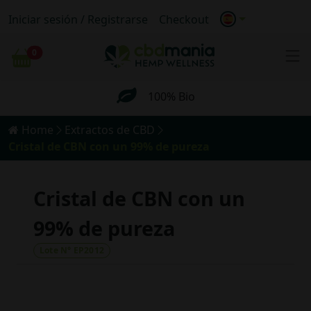
Iniciar sesión / Registrarse
Checkout
Envío anónimo
0
Carrito
Envío GRATIS para pedidos superiores a
69€.
100% Bio
Home
Extractos de CBD
Envío anónimo
Cristal de CBN con un 99% de pureza
Envío GRATIS para pedidos superiores a
69€.
Cristal de CBN con un
99% de pureza
Lote N° EP2012