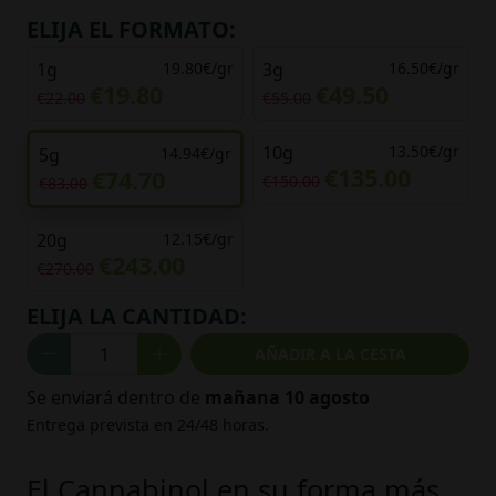
ELIJA EL FORMATO:
1g
19.80€/gr
3g
16.50€/gr
€19.80
€49.50
€22.00
€55.00
10g
13.50€/gr
5g
14.94€/gr
€135.00
€74.70
€150.00
€83.00
20g
12.15€/gr
€243.00
€270.00
ELIJA LA CANTIDAD:
AÑADIR A LA CESTA
Se enviará dentro de
mañana 10 agosto
Entrega prevista en 24/48 horas.
El Cannabinol en su forma más