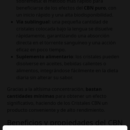
sobremesa: el método más rápido para
beneficiarse de los efectos del
CBN puro
, con
un inicio rápido y una alta biodisponibilidad.
Vía sublingual
: una pequeña cantidad de
cristales colocada bajo la lengua se disuelve
rápidamente, garantizando una absorción
directa en el torrente sanguíneo y una acción
eficaz en poco tiempo.
Suplemento alimentario
: los cristales pueden
disolverse en aceites, bebidas calientes o
alimentos, integrándose fácilmente en la dieta
diaria sin alterar su sabor.
Gracias a la altísima concentración,
bastan
cantidades mínimas
para obtener un efecto
significativo, haciendo de los Cristales CBN un
producto conveniente y de alto rendimiento.
Beneficios y propiedades del CBN