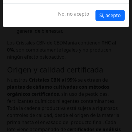
un papel en la reducción de los procesos
inflamatorios.
No, no acepto
Sí, acepto
Efecto relajante
: contribuye a la relajación
muscular y mental, favoreciendo una sensación
general de bienestar.
Los Cristales CBN de CBDMania contienen
THC al
0%
, son completamente legales y no producen
ningún efecto psicoactivo.
Origen y calidad certificada
Nuestros
Cristales CBN al 99%
se extraen de
plantas de cáñamo cultivadas con métodos
orgánicos certificados
, sin uso de pesticidas,
fertilizantes químicos ni agentes contaminantes.
Toda la cadena productiva está sujeta a rigurosos
controles de calidad, desde el origen de la materia
prima hasta el envasado del producto final. Cada
lote viene acompañado de
certificados de análisis