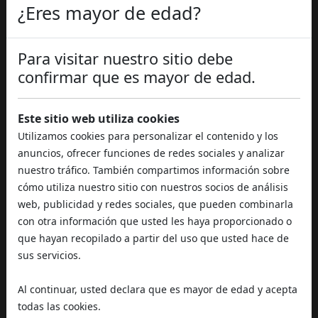
El
Cannabinol (CBN)
es un cannabinoide que se
¿Eres mayor de edad?
forma naturalmente con la oxidación del THC en las
plantas de cáñamo maduras. A pesar de su origen,
Para visitar nuestro sitio debe
el CBN es
completamente libre de efectos
psicoactivos
y es reconocido por la comunidad
confirmar que es mayor de edad.
científica por una serie de
potenciales beneficios
para la salud
. Los principales efectos atribuidos al
Este sitio web utiliza cookies
CBN puro
incluyen:
Utilizamos cookies para personalizar el contenido y los
Propiedades sedantes y favorecedoras del
anuncios, ofrecer funciones de redes sociales y analizar
sueño
: el CBN es considerado uno de los
nuestro tráfico. También compartimos información sobre
cannabinoides más eficaces para combatir el
cómo utiliza nuestro sitio con nuestros socios de análisis
insomnio
y mejorar la calidad del descanso
web, publicidad y redes sociales, que pueden combinarla
nocturno.
con otra información que usted les haya proporcionado o
Estimulación del apetito
: el CBN puede
que hayan recopilado a partir del uso que usted hace de
contribuir a regular el apetito, resultando útil en
sus servicios.
caso de escaso deseo alimentario.
Propiedades antiinflamatorias
: estudios
Al continuar, usted declara que es mayor de edad y acepta
preliminares sugieren que el CBN puede tener
todas las cookies.