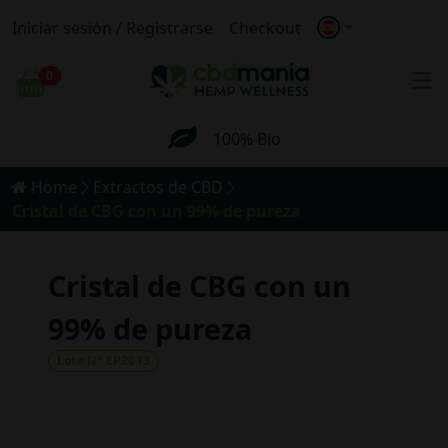
Iniciar sesión / Registrarse
Checkout
Envío anónimo
0
Carrito
Envío GRATIS para pedidos superiores a
69€.
100% Bio
Home
Extractos de CBD
Envío anónimo
Cristal de CBG con un 99% de pureza
Envío GRATIS para pedidos superiores a
69€.
Cristal de CBG con un
99% de pureza
Lote N° EP2013