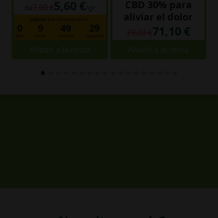
5,60 €
CBD 30% para
7,00 €
da
/gr
aliviar el dolor
¡Deprisa!
Esta oferta expirará en:
0
9
49
28
71,10 €
79,00 €
días
horas
minutos
segundos
Añadir a la cesta
Añadir a la cesta