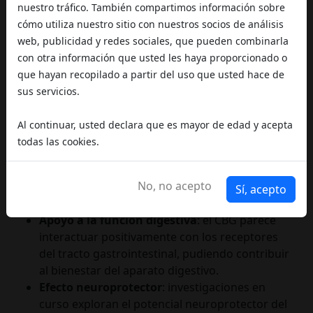
CBG es considerado uno de los cannabinoides
nuestro tráfico. También compartimos información sobre
con mayor actividad antiinflamatoria,
cómo utiliza nuestro sitio con nuestros socios de análisis
potencialmente útil en casos de dolores
web, publicidad y redes sociales, que pueden combinarla
musculares, articulares e inflamaciones
con otra información que usted les haya proporcionado o
crónicas.
que hayan recopilado a partir del uso que usted hace de
Efecto relajante y ansiolítico
: contribuye a
sus servicios.
reducir la tensión nerviosa, favorecer la calma
mental y contrarrestar los estados de ansiedad,
Al continuar, usted declara que es mayor de edad y acepta
sin provocar una sedación excesiva.
todas las cookies.
Propiedades antibacterianas
: estudios
preliminares sugieren que el CBG puede tener
No, no acepto
una acción antibacteriana significativa, incluso
Sí, acepto
frente a cepas bacterianas resistentes.
Apoyo a la función digestiva
: el CBG parece
interactuar positivamente con los receptores
del tracto gastrointestinal, pudiendo contribuir
al bienestar del aparato digestivo.
Efecto neuroprotector
: investigaciones en
curso exploran el potencial neuroprotector del