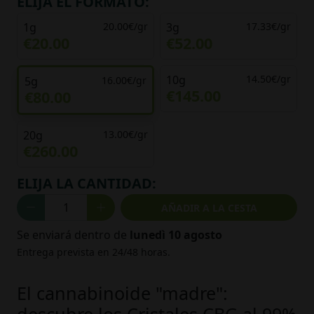
ELIJA EL FORMATO:
1g
20.00€/gr
3g
17.33€/gr
€20.00
€52.00
10g
14.50€/gr
5g
16.00€/gr
€145.00
€80.00
20g
13.00€/gr
€260.00
ELIJA LA CANTIDAD:
AÑADIR A LA CESTA
Se enviará dentro de
lunedì 10 agosto
Entrega prevista en 24/48 horas.
El cannabinoide "madre":