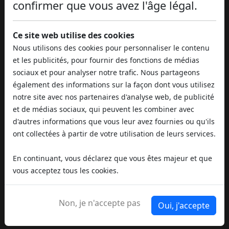
confirmer que vous avez l'âge légal.
d'huile de CBD et de
mélatonine
Ce site web utilise des cookies
L'huile de CBD et la mélatonine représentent une
Nous utilisons des cookies pour personnaliser le contenu
combinaison prometteuse pour ceux qui
et les publicités, pour fournir des fonctions de médias
recherchent une approche intégrée pour
sociaux et pour analyser notre trafic. Nous partageons
améliorer la qualité du sommeil et lutter contre
également des informations sur la façon dont vous utilisez
l'insomnie. Les deux composés sont sans danger
notre site avec nos partenaires d'analyse web, de publicité
à prendre ensemble et agissent de manière
et de médias sociaux, qui peuvent les combiner avec
complémentaire, offrant une gamme d'avantages
d'autres informations que vous leur avez fournies ou qu'ils
synergiques pour le repos nocturne.
ont collectées à partir de votre utilisation de leurs services.
L'huile de CBD contribue à réduire l'anxiété, la
douleur et les épisodes de réveil nocturne,
En continuant, vous déclarez que vous êtes majeur et que
favorisant ainsi un sommeil plus paisible et
vous acceptez tous les cookies.
ininterrompu. La mélatonine, de son côté, aide à
réguler le rythme circadien, à faciliter
Non, je n'accepte pas
Oui, j'accepte
l'endormissement et à consolider le sommeil
profond pendant la nuit.