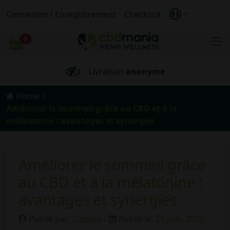
Livraison gratuite
pour les commandes
Connexion / Enregistrement
Checkout
supérieures
à 69 €
0
Chariot
100%
Bio
Livraison
anonyme
Livraison gratuite
pour les commandes
Home
supérieures
à 69 €
Améliorer le sommeil grâce au CBD et à la
mélatonine : avantages et synergies
Améliorer le sommeil grâce
au CBD et à la mélatonine :
avantages et synergies
Publié par:
Daniele
/
Publié le:
20 juin, 2023