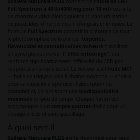
Sollievo Naturale PLUS
contient de l'
huile de CBD
Full Spectrum à 40% (4000 mg pour 10 ml)
, extraite
de chanvre cultivé biologiquement, sans utilisation
de pesticides, d'herbicides ni d'engrais chimiques. La
formule
Full Spectrum
garantit la présence de tout
le phytocomplexe de la plante :
terpènes,
flavonoïdes et cannabinoïdes mineurs
travaillent
en synergie pour créer l'
"effet entourage"
, qui
renforce significativement l'efficacité du CBD par
rapport à un simple isolat. Le vecteur est l'
huile MCT
— huile de triglycérides à chaîne moyenne — choisie
pour sa capacité à optimiser l'absorption du
cannabidiol, garantissant une
biodisponibilité
maximale
en peu de temps. Chaque flacon est
accompagné d'un
compte-gouttes
dédié pour un
dosage précis et sans gaspillage.
À quoi sert-il
Sollievo Naturale PLUS
est le choix idéal pour ceux