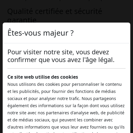
Qualité certifiée et sécurité
garantie
Sollievo Naturale PLUS
est soigneusement testé,
Êtes-vous majeur ?
analysé et documenté à chaque étape de sa
production. La matière première cannabique
Pour visiter notre site, vous devez
provient de
cultures biologiques certifiées
, gérées
confirmer que vous avez l'âge légal.
sans utilisation de pesticides ni d'herbicides, dans le
plein respect de l'environnement et de la santé du
consommateur. Chaque lot est soumis à des
Ce site web utilise des cookies
analyses de laboratoires indépendants
qui
Nous utilisons des cookies pour personnaliser le contenu
certifient la
concentration de CBD à 40%
, la teneur
et les publicités, pour fournir des fonctions de médias
en THC inférieure à 0,2% et la pureté
sociaux et pour analyser notre trafic. Nous partageons
microbiologique du produit. Un engagement total
également des informations sur la façon dont vous utilisez
envers la transparence et la sécurité du
notre site avec nos partenaires d'analyse web, de publicité
consommateur.
et de médias sociaux, qui peuvent les combiner avec
d'autres informations que vous leur avez fournies ou qu'ils