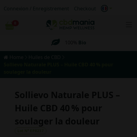
Livraison gratuite
pour les commandes
Connexion / Enregistrement
Checkout
supérieures
à 69 €
0
Chariot
100%
Bio
Livraison
anonyme
Livraison gratuite
pour les commandes
Home
Huiles de CBD
supérieures
à 69 €
Sollievo Naturale PLUS – Huile CBD 40 % pour
soulager la douleur
Sollievo Naturale PLUS –
Huile CBD 40 % pour
soulager la douleur
Lot N° EP8237