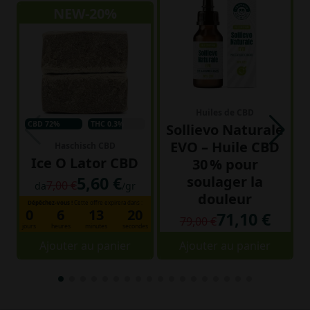
NEW-20%
Huiles de CBD
CBD 72%
THC 0.3%
Sollievo Naturale
EVO – Huile CBD
Haschisch CBD
Ice O Lator CBD
30 % pour
5,60 €
soulager la
7,00 €
da
/gr
douleur
Dépêchez-vous !
Cette offre expirera dans :
0
6
13
19
71,10 €
79,00 €
jours
heures
minutes
secondes
Ajouter au panier
Ajouter au panier