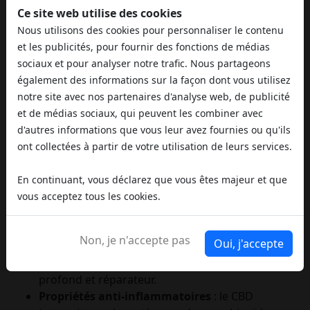
Ce site web utilise des cookies
Bienfaits et propriétés du CBD
Nous utilisons des cookies pour personnaliser le contenu
et les publicités, pour fournir des fonctions de médias
Le
Honey CBD
unit les
bienfaits reconnus du
sociaux et pour analyser notre trafic. Nous partageons
cannabidiol (CBD)
aux propriétés nutritives et
également des informations sur la façon dont vous utilisez
antioxydantes du miel naturel, créant un produit
notre site avec nos partenaires d'analyse web, de publicité
synergique de grande valeur pour le bien-être
et de médias sociaux, qui peuvent les combiner avec
quotidien. Les principaux effets attribués au
CBD à
d'autres informations que vous leur avez fournies ou qu'ils
20%
contenu dans le produit comprennent :
ont collectées à partir de votre utilisation de leurs services.
Effet relaxant et anxiolytique
: le CBD
contribue à réduire la tension nerveuse et à
En continuant, vous déclarez que vous êtes majeur et que
favoriser un état de calme mental, idéal pour
vous acceptez tous les cookies.
gérer le stress quotidien.
Soutien au cycle du sommeil
: pris dans les
Non, je n'accepte pas
Oui, j'accepte
heures du soir, il peut favoriser un
endormissement plus naturel et un repos plus
profond et réparateur.
Propriétés anti-inflammatoires
: le CBD