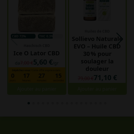
Huiles de CBD
CBD 72%
THC 0.3%
Sollievo Naturale
EVO – Huile CBD
Haschisch CBD
Ice O Lator CBD
30 % pour
5,60 €
soulager la
7,00 €
da
/gr
douleur
Dépêchez-vous !
Cette offre expirera dans :
0
17
27
14
71,10 €
79,00 €
jours
heures
minutes
secondes
Ajouter au panier
Ajouter au panier