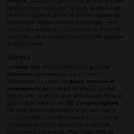
chanvre
, qui ajoutent profondeur et caractère sans
jamais dominer la douceur de base. Le résultat est
un arôme équilibré, genuïn et invitant, capable de
transformer chaque moment d'utilisation — qu'il
s'agisse d'une tasse de tisane du soir ou d'un café
du matin — en une expérience sensorielle agréable
et satisfaisante.
Saveur
Le
Honey CBD
offre une expérience gustative
pleinement cohérente avec ses promesses
aromatiques. La saveur est
douce, naturelle et
enveloppante
, dominée par la richesse du miel
genuïn, avec un arrière-goût délicatement herbeux
qui révèle la présence du
CBD d'origine végétale
.
Elle n'est jamais écœurante ni artificielle : c'est la
douceur authentique de la nature, enrichie par la
complexité de l'extrait de chanvre. Il s'associe
parfaitement aux
tisanes, thés, cafés, laits ou