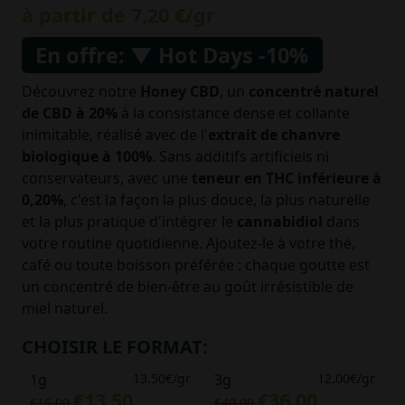
à partir de
7,20 €
/gr
En offre: ▼ Hot Days -10%
Découvrez notre
Honey CBD
, un
concentré naturel
de CBD à 20%
à la consistance dense et collante
inimitable, réalisé avec de l'
extrait de chanvre
biologique à 100%
. Sans additifs artificiels ni
conservateurs, avec une
teneur en THC inférieure à
0,20%
, c'est la façon la plus douce, la plus naturelle
et la plus pratique d'intégrer le
cannabidiol
dans
votre routine quotidienne. Ajoutez-le à votre thé,
café ou toute boisson préférée : chaque goutte est
un concentré de bien-être au goût irrésistible de
miel naturel.
CHOISIR LE FORMAT:
1g
13.50€/gr
3g
12.00€/gr
€13.50
€36.00
€15.00
€40.00