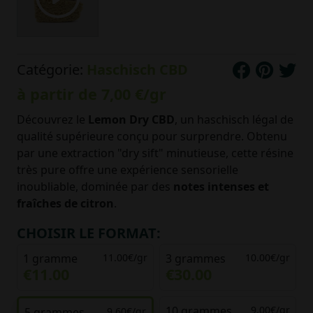
Catégorie:
Haschisch CBD
à partir de
7,00 €
/gr
Découvrez le
Lemon Dry CBD
, un haschisch légal de
qualité supérieure conçu pour surprendre. Obtenu
par une extraction "dry sift" minutieuse, cette résine
très pure offre une expérience sensorielle
inoubliable, dominée par des
notes intenses et
fraîches de citron
.
CHOISIR LE FORMAT:
1 gramme
11.00€/gr
3 grammes
10.00€/gr
€11.00
€30.00
10 grammes
9.00€/gr
5 grammes
9.60€/gr