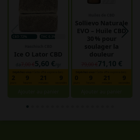
Huiles de CBD
Sollievo Naturale
EVO – Huile CBD
CBD 72%
THC 0.3%
30 % pour
soulager la
Haschisch CBD
Ice O Lator CBD
douleur
5,60 €
71,10 €
7,00 €
79,00 €
da
/gr
Dépêchez-vous !
Cette offre expirera dans :
Dépêchez-vous !
Cette offre expirera dans :
2
9
21
8
0
9
21
8
jours
heures
minutes
secondes
jours
heures
minutes
secondes
jo
Ajouter au panier
Ajouter au panier