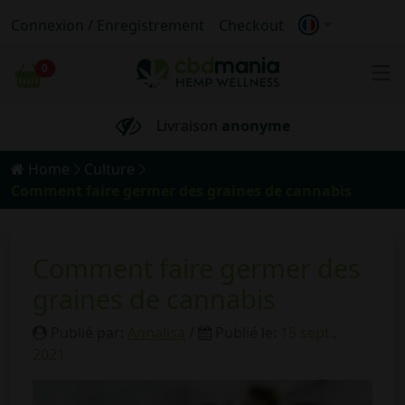
Connexion / Enregistrement
Checkout
100%
Bio
0
Chariot
Livraison
anonyme
Livraison gratuite
pour les commandes
supérieures
à 69 €
Home
Culture
Comment faire germer des graines de cannabis
Comment faire germer des
graines de cannabis
Publié par:
Annalisa
/
Publié le:
15 sept.,
2021