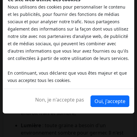
phase de germination
.
Nous utilisons des cookies pour personnaliser le contenu
et les publicités, pour fournir des fonctions de médias
Aspect des graines
: Les
graines de
sociaux et pour analyser notre trafic. Nous partageons
cannabis
viables sont rondes et de couleur
également des informations sur la façon dont vous utilisez
beige à brun foncé, avec de fines rayures
notre site avec nos partenaires d'analyse web, de publicité
tigrées. Les graines aplaties ou de couleur
et de médias sociaux, qui peuvent les combiner avec
pâle peuvent rencontrer des difficultés à
d'autres informations que vous leur avez fournies ou qu'ils
germer et à produire des plantes saines. Ne
ont collectées à partir de votre utilisation de leurs services.
plantez pas de graines malformées. Il en va
de même pour les graines qui ont été mal
En continuant, vous déclarez que vous êtes majeur et que
conservées. Une étape préliminaire
vous acceptez tous les cookies.
nécessaire pour
garantir la germination
de
vos graines est de les obtenir auprès de
banques de graines réputées et de les
Non, je n'accepte pas
Oui, j'accepte
stocker correctement, c'est-à-dire dans un
endroit frais et sombre;
Lumière
: toute graine a besoin d'un
environnement sombre pour germer. Il n'est