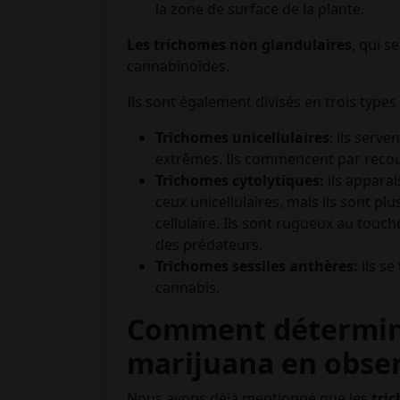
la zone de surface de la plante.
Les trichomes non glandulaires
, qui s
cannabinoïdes.
Ils sont également divisés en trois types 
Trichomes unicellulaires
: ils serv
extrêmes. Ils commencent par recouvr
Trichomes cytolytiques:
ils apparais
ceux unicellulaires, mais ils sont p
cellulaire. Ils sont rugueux au touc
des prédateurs.
Trichomes sessiles anthères:
ils s
cannabis.
Comment détermine
marijuana en obser
Nous avons déjà mentionné que les
tri