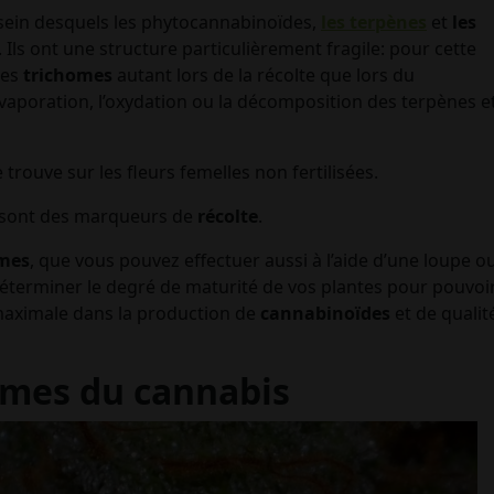
 sein desquels les phytocannabinoïdes,
les terpènes
et
les
 Ils ont une structure particulièrement fragile: pour cette
 les
trichomes
autant lors de la récolte que lors du
vaporation, l’oxydation ou la décomposition des terpènes e
 trouve sur les fleurs femelles non fertilisées.
sont des marqueurs de
récolte
.
omes
, que vous pouvez effectuer aussi à l’aide d’une loupe o
éterminer le degré de maturité de vos plantes pour pouvoi
 maximale dans la production de
cannabinoïdes
et de qualit
omes du cannabis