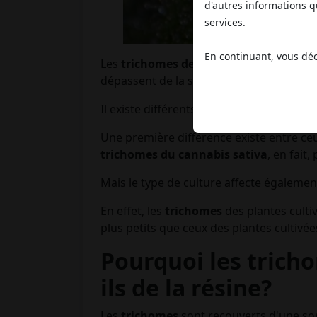
d'autres informations qu
services.
En continuant, vous déc
Les
trichomes de cannabis
sont des fo
dépassent de la surface
des feuilles
et d
Il existe différents types de
trichomes d
Une première différence existe entre c
trichomes du cannabis sativa
, en fait
Mais le type de culture affecte égaleme
En effet, les
trichomes
des plantes culti
plus petits que ceux des plantes cultivées
Pourquoi les trich
ils de la résine?
Les
trichomes
sont recouverts d'une sor