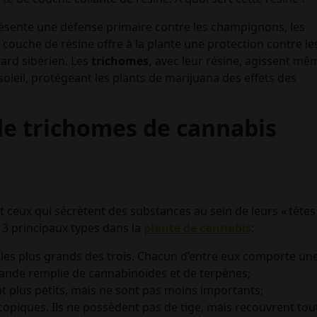
présente une défense primaire contre les champignons, les
 couche de résine offre à la plante une protection contre le
zard sibérien. Les
trichomes,
avec leur résine, agissent mê
oleil, protégeant les plants de marijuana des effets des
e trichomes de cannabis
 ceux qui sécrètent des substances au sein de leurs « têtes 
 3 principaux types dans la
plante de cannabis
:
nt les plus grands des trois. Chacun d’entre eux comporte un
glande remplie de cannabinoïdes et de terpènes;
ont plus petits, mais ne sont pas moins importants;
copiques. Ils ne possèdent pas de tige, mais recouvrent tou