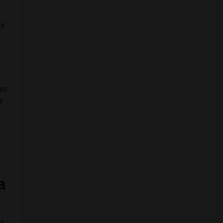
de
es
à
a
ls