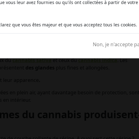
e vous leur avez fournies ou qu'ils ont collectées à partir de votre 
larez que vous êtes majeur et que vous acceptez tous les cookies.
rmations qui ressemblent à des poils glandulaires qui
es calices.
Non, je n'accepte p
e cannabis
.
eux du
cannabis sativa
et ceux du
cannabis indica
. Les
, présentent
des glandes
plus fines et allongées.
nt leur apparence
.
vées en plein air, ayant davantage besoin de protection, son
 en intérieur.
omes du cannabis produisent
te de couche collante de résine. A quoi sert cette résine ?