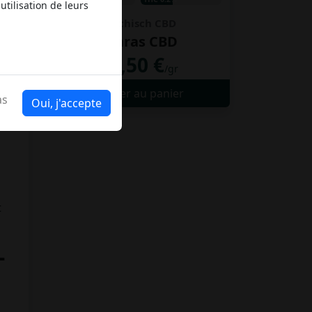
utilisation de leurs
Haschisch CBD
Charas CBD
3,50 €
da
/gr
Ajouter au panier
as
Oui, j'accepte
t
-