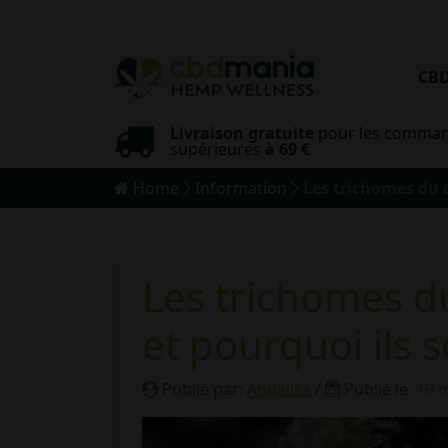
CB
Livraison gratuite
pour les comma
yme
supérieures
à 69 €
Home
Information
Les trichomes du c
Les trichomes du
et pourquoi ils 
Publié par:
Annalisa
/
Publié le:
19 