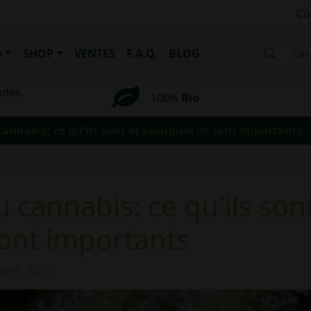
Co
D
SHOP
VENTES
F.A.Q.
BLOG
ndes
100%
Bio
annabis: ce qu'ils sont et pourquoi ils sont importants
 cannabis: ce qu'ils son
sont importants
mars, 2021