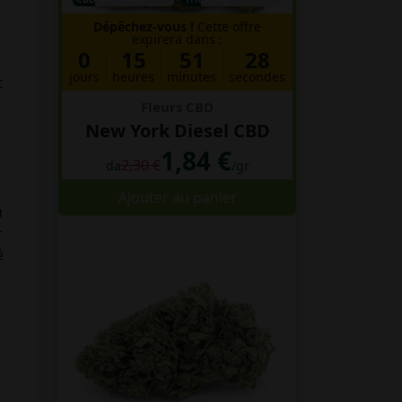
Dépêchez-vous !
Cette offre
expirera dans :
0
15
51
27
jours
heures
minutes
secondes
t
Fleurs CBD
New York Diesel CBD
1,84 €
2,30 €
da
/gr
Ajouter au panier
u
r
é