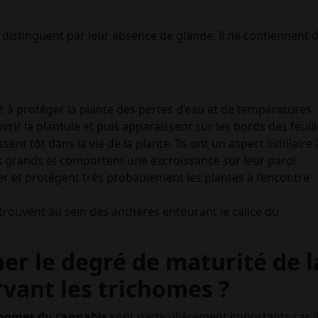
e distinguent par leur absence de glande: il ne contiennent 
:
ent à protéger la plante des pertes d’eau et de températures
ir la plantule et puis apparaissent sur les bords des feuill
sent tôt dans la vie de la plante. Ils ont un aspect similaire 
lus grands et comportent une excroissance sur leur paroi
her et protègent très probablement les plantes à l’encontre
e trouvent au sein des anthères entourant le calice du
r le degré de maturité de l
vant les trichomes ?
chomes du cannabis
sont particulièrement importants car i