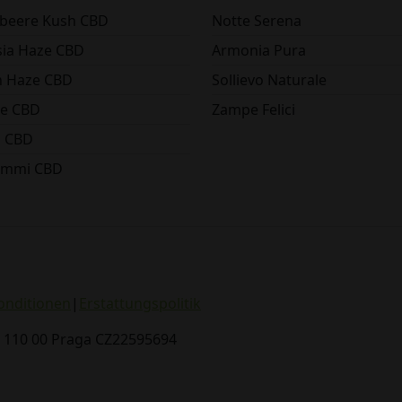
lbeere Kush CBD
Notte Serena
ia Haze CBD
Armonia Pura
 Haze CBD
Sollievo Naturale
e CBD
Zampe Felici
o CBD
ummi CBD
onditionen
|
Erstattungspolitik
, 110 00 Praga CZ22595694