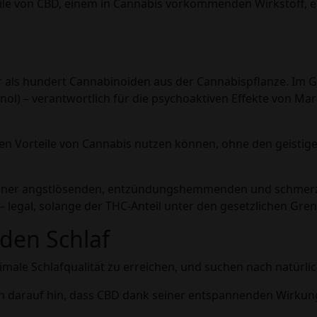
eile von CBD, einem in Cannabis vorkommenden Wirkstoff, ein
ehr als hundert Cannabinoiden aus der Cannabispflanze. Im
nol) – verantwortlich für die psychoaktiven Effekte von M
hen Vorteile von Cannabis nutzen können, ohne den geistig
einer angstlösenden, entzündungshemmenden und schmerzl
 – legal, solange der THC-Anteil unter den gesetzlichen Gren
 den Schlaf
timale Schlafqualität zu erreichen, und suchen nach natürl
en darauf hin, dass CBD dank seiner entspannenden Wirkun