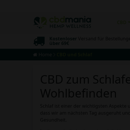
CBD
Kostenloser
Versand für Bestellung
sand
über 69€
Home
CBD und Schlaf
CBD zum Schlafen
Wohlbefinden
Schlaf ist einer der wichtigsten Aspekt
dass wir am nächsten Tag ausgeruht und 
Gesundheit.