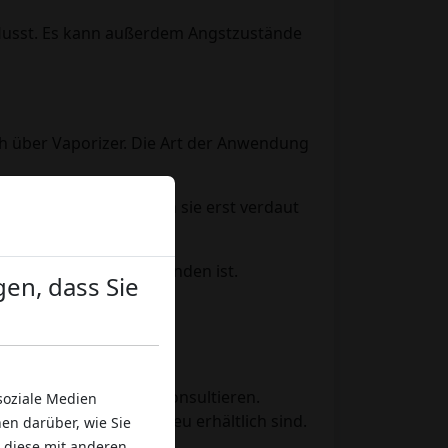
nflusst. Es kann außerdem Angstzustände
h über Vaporizer. Die Art der Anwendung
n langsamer wirken, da sie erst verdaut
unehmen.
ell passende Menge gefunden ist.
en, dass Sie
nehmen – einen Arzt konsultieren.
soziale Medien
ie sie auf cbdmania.eu erhältlich sind.
en darüber, wie Sie
 diese mit anderen