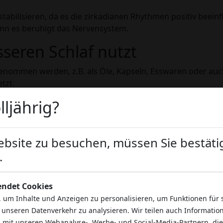
stabilisieren, da es die zirkadianen Rhythmen positiv beei
denn es beruhigt das Nervensystem.
seren Schlaf nutzt
nommen werden, z.B. als Öle, Kapseln, Esswaren oder auc
tzt.
lljährig?
nders schnell Erleichterung, während Kapseln oder Essware
n, empfiehlt es sich, CBD kurz vor dem Zubettgehen einz
 beginnen und sie schrittweise zu steigern, bis die individu
site zu besuchen, müssen Sie bestätig
eise
.
kann jedoch mit anderen Medikamenten interagieren.
endet Cookies
 CBD – insbesondere, wenn Sie regelmäßig Medikamente ein
 um Inhalte und Anzeigen zu personalisieren, um Funktionen für 
tige Produkte aus vertrauenswürdigen Quellen zu kaufen, w
 unseren Datenverkehr zu analysieren. Wir teilen auch Information
 mit unseren Webanalyse-, Werbe- und Social-Media-Partnern, die