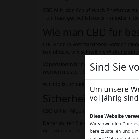
CBD hilft, den Schlaf-Wach-Rhythmus zu 
– ein häufiger Schlafstörer – mindern, 
Wie man CBD für bes
CBD kann in verschiedenen Formen einge
beeinflusst, wie schnell die Wirkung einse
Sind Sie vo
Vaporisieren bringt beispielsweise beso
werden müssen. Um den Schlaf zu förder
Wichtig ist, mit einer niedrigen Dosis zu
Um unsere Web
Sicherheit und Hinw
volljährig sind
CBD gilt im Allgemeinen als sicher; es 
Diese Website verw
Daher sollten Sie vor der Einnahme von
Wir verwenden Cookies,
Achten Sie außerdem darauf, nur hochwer
bereitzustellen und um
unsere Website nutzen,