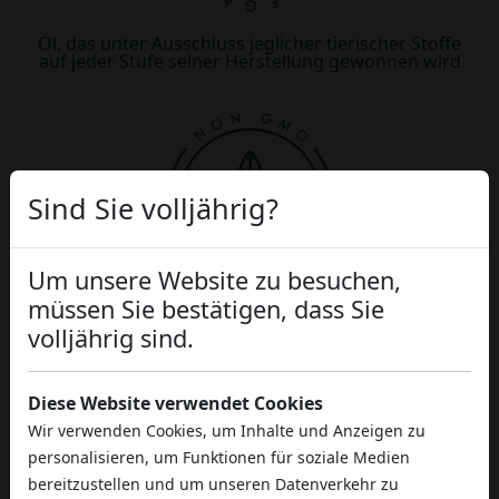
Öl, das unter Ausschluss jeglicher tierischer Stoffe
auf jeder Stufe seiner Herstellung gewonnen wird
Sind Sie volljährig?
Um unsere Website zu besuchen,
müssen Sie bestätigen, dass Sie
Die Herkunft der Rohstoffe ist absolut
volljährig sind.
rückverfolgbar und frei von gentechnisch
veränderten Organismen
Diese Website verwendet Cookies
Wir verwenden Cookies, um Inhalte und Anzeigen zu
personalisieren, um Funktionen für soziale Medien
bereitzustellen und um unseren Datenverkehr zu