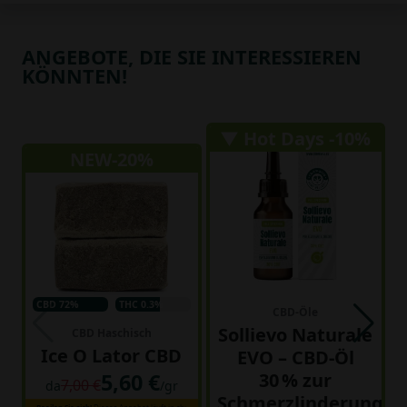
ANGEBOTE, DIE SIE INTERESSIEREN
KÖNNTEN!
▼ Hot Days -10%
NEW-20%
CBD 72%
THC 0.3%
CBD-Öle
Sollievo Naturale
CBD Haschisch
Ice O Lator CBD
EVO – CBD-Öl
5,60 €
30 % zur
7,00 €
da
/gr
Schmerzlinderung