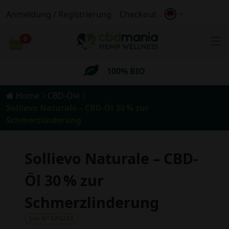
Anmeldung / Registrierung
Checkout
Anonymer
Versand
0
Wagen
Kostenloser
Versand für Bestellungen
über 69€
100% BIO
Home
CBD-Öle
Anonymer
Versand
Sollievo Naturale – CBD-Öl 30 % zur
Schmerzlinderung
Kostenloser
Versand für Bestellungen
über 69€
Sollievo Naturale – CBD-
Öl 30 % zur
Schmerzlinderung
Los N° EP8236