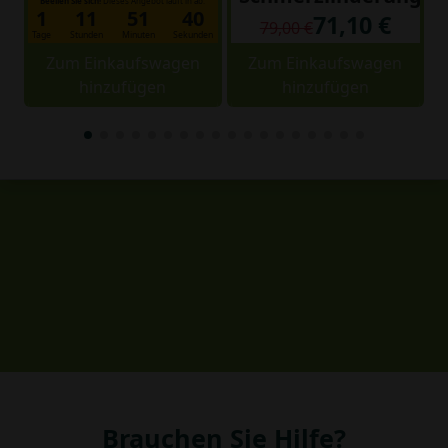
Beeilen Sie sich!
Dieses Angebot läuft in ab:
1
11
51
39
71,10 €
79,00 €
Tage
Stunden
Minuten
Sekunden
Zum Einkaufswagen
Zum Einkaufswagen
hinzufügen
hinzufügen
Brauchen Sie Hilfe?