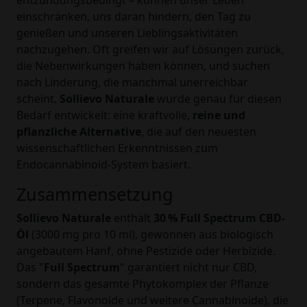
entzündungsbedingt – können unser Leben
einschränken, uns daran hindern, den Tag zu
genießen und unseren Lieblingsaktivitäten
nachzugehen. Oft greifen wir auf Lösungen zurück,
die Nebenwirkungen haben können, und suchen
nach Linderung, die manchmal unerreichbar
scheint.
Sollievo Naturale
wurde genau für diesen
Bedarf entwickelt: eine kraftvolle,
reine und
pflanzliche Alternative
, die auf den neuesten
wissenschaftlichen Erkenntnissen zum
Endocannabinoid-System basiert.
Zusammensetzung
Sollievo Naturale
enthält
30 % Full Spectrum CBD-
Öl
(3000 mg pro 10 ml), gewonnen aus biologisch
angebautem Hanf, ohne Pestizide oder Herbizide.
Das "
Full Spectrum
" garantiert nicht nur CBD,
sondern das gesamte Phytokomplex der Pflanze
(Terpene, Flavonoide und weitere Cannabinoide), die