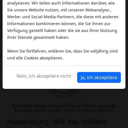
analysieren. Wir teilen auch Informationen darüber, wie
Sie unsere Website nutzen, mit unseren Webanalyse-,
Werbe- und Social-Media-Partnern, die diese mit anderen
Informationen kombinieren können, die Sie ihnen zur
Gewährleistet die Abwesenheit von Gluten, aber
Verfügung gestellt haben oder die sie aus Ihrer Nutzung
auch, dass keine Kontamination während des
ihrer Dienste gesammelt haben.
Produktionsprozesses stattgefunden hat
Wenn Sie fortfahren, erklären Sie, dass Sie volljährig sind
und alle Cookies akzeptieren.
Nein, ich akzeptiere nicht
Ja, ich akzeptiere
Produkte, die in keiner Weise an Tieren getestet
wurden, bevor sie den Verbraucher erreichen
Anwendung: Wie das Sollievo