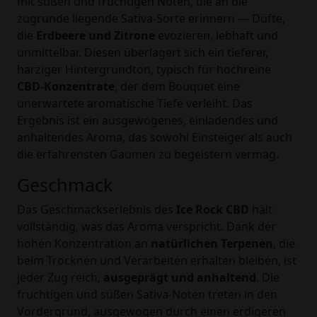
mit süßen und fruchtigen Noten, die an die
zugrunde liegende Sativa-Sorte erinnern — Düfte,
die
Erdbeere und Zitrone
evozieren, lebhaft und
unmittelbar. Diesen überlagert sich ein tieferer,
harziger Hintergrundton, typisch für hochreine
CBD-Konzentrate
, der dem Bouquet eine
unerwartete aromatische Tiefe verleiht. Das
Ergebnis ist ein ausgewogenes, einladendes und
anhaltendes Aroma, das sowohl Einsteiger als auch
die erfahrensten Gaumen zu begeistern vermag.
Geschmack
Das Geschmackserlebnis des
Ice Rock CBD
hält
vollständig, was das Aroma verspricht. Dank der
hohen Konzentration an
natürlichen Terpenen
, die
beim Trocknen und Verarbeiten erhalten bleiben, ist
jeder Zug reich,
ausgeprägt und anhaltend
. Die
fruchtigen und süßen Sativa-Noten treten in den
Vordergrund, ausgewogen durch einen erdigeren