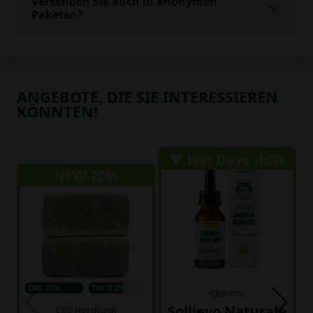
Versenden Sie auch in anonymen
Paketen?
ANGEBOTE, DIE SIE INTERESSIEREN
KÖNNTEN!
▼ Hot Days -10%
NEW-20%
CBD 72%
THC 0.3%
CBD-Öle
Sollievo Naturale
CBD Haschisch