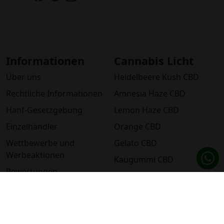
Informationen
Cannabis Licht
Über uns
Heidelbeere Kush CBD
Rechtliche Informationen
Amnesia Haze CBD
Hanf-Gesetzgebung
Lemon Haze CBD
Einzelhändler
Orange CBD
Wettbewerbe und
Gelato CBD
Werbeaktionen
Kaugummi CBD
Bewertungen
CBD-Öle
CBD-Kategorien
Notte Serena
Cannabis Licht
Armonia Pura
CBD Haschisch