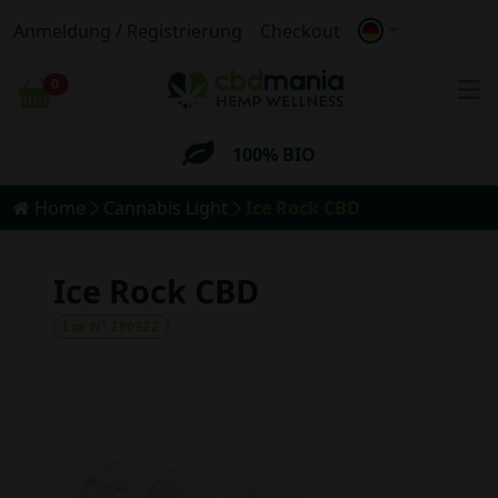
Anmeldung / Registrierung
Checkout
Anonymer
Versand
0
Wagen
Kostenloser
Versand für Bestellungen
über 69€
100% BIO
Home
Cannabis Light
Ice Rock CBD
Anonymer
Versand
Kostenloser
Versand für Bestellungen
über 69€
Ice Rock CBD
Los N° 280922