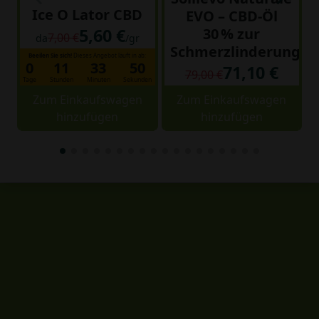
Ice O Lator CBD
EVO – CBD-Öl
5,60 €
30 % zur
7,00 €
da
/gr
Schmerzlinderung
Beeilen Sie sich!
Dieses Angebot läuft in ab:
0
11
33
50
71,10 €
79,00 €
Tage
Stunden
Minuten
Sekunden
Zum Einkaufswagen
Zum Einkaufswagen
hinzufügen
hinzufügen