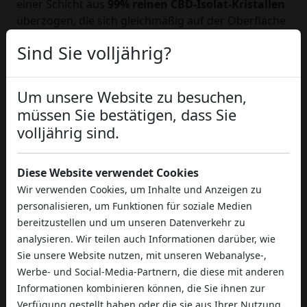
einer Schicht aus
99% reinen CBD-Isolat-Kristallen
überzogen, die sich gleichmäßig auf der Oberfläche
verteilen und die charakteristische glänzend-weiße
Sind Sie volljährig?
Kruste bilden. Das Ergebnis ist ein Produkt mit einer
CBD-Konzentration von bis zu 90%
, weit über dem
Niveau jeder anderen legalen Cannabis-Blüte auf
Um unsere Website zu besuchen,
dem Markt.
müssen Sie bestätigen, dass Sie
Vorteile und Eigenschaften von
volljährig sind.
CBD
Diese Website verwendet Cookies
Ice Rock CBD
wird nicht nur für seine sensorischen
Wir verwenden Cookies, um Inhalte und Anzeigen zu
Qualitäten geschätzt, sondern auch für seinen
personalisieren, um Funktionen für soziale Medien
außergewöhnlichen
Cannabidiol-Gehalt (CBD)
.
bereitzustellen und um unseren Datenverkehr zu
Dank seiner sehr hohen Konzentration ist dieses
analysieren. Wir teilen auch Informationen darüber, wie
Konzentrat besonders begehrt bei jenen, die die
Sie unsere Website nutzen, mit unseren Webanalyse-,
potenziellen Vorteile von CBD
voll ausschöpfen
Werbe- und Social-Media-Partnern, die diese mit anderen
möchten, darunter Unterstützung beim Umgang
Informationen kombinieren können, die Sie ihnen zur
mit
Angstzuständen
, Förderung der
körperlichen
Verfügung gestellt haben oder die sie aus Ihrer Nutzung