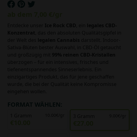
ab dem
7,00 €
/gr
Entdecke unser
Ice Rock CBD
, ein
legales CBD-
Konzentrat
, das den absoluten Qualitätsgipfel in
der Welt des
legalen Cannabis
darstellt. Indoor-
Sativa-Blüten bester Auswahl, in CBD-Öl getaucht
und großzügig mit
99% reinen CBD-Kristallen
überzogen – für ein intensives, frisches und
tiefenentspannendes Sinneserlebnis. Ein
einzigartiges Produkt, das für jene geschaffen
wurde, die bei der Qualität keine Kompromisse
eingehen wollen.
FORMAT WÄHLEN:
1 Gramm
10.00€/gr
3 Gramm
9.00€/gr
€10.00
€27.00