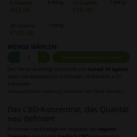
5 Gramm
8.40€/gr
10 Gramm
7.80€/gr
€42.00
€78.00
20 Gramm
7.00€/gr
€140.00
MENGE WÄHLEN:
IN DEN WARENKORB LEGEN
Der Versand erfolgt innerhalb von
lunedì 10 agosto
wenn Sie bestellen bis
0 Stunden 33 Minuten e 50
Sekunden
Voraussichtliche Lieferung innerhalb von 24/48 Stunden.
Das CBD-Konzentrat, das Qualität
neu definiert
Im immer reichhaltigeren Angebot des
legalen
Cannabis
nimmt das
Ice Rock CBD
eine absolut