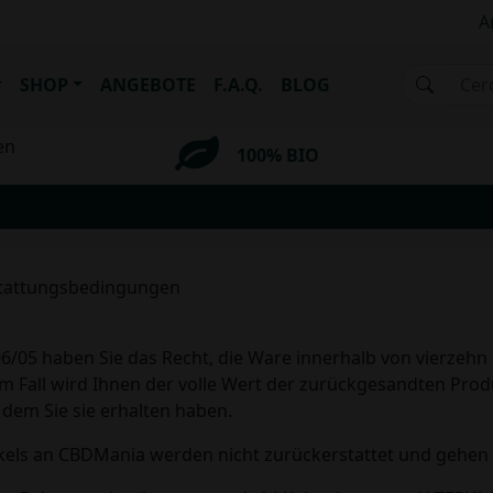
A
SHOP
ANGEBOTE
F.A.Q.
BLOG
en
100% BIO
stattungsbedingungen
06/05 haben Sie das Recht, die Ware innerhalb von vierzeh
 Fall wird Ihnen der volle Wert der zurückgesandten Produ
dem Sie sie erhalten haben.
kels an CBDMania werden nicht zurückerstattet und gehen 