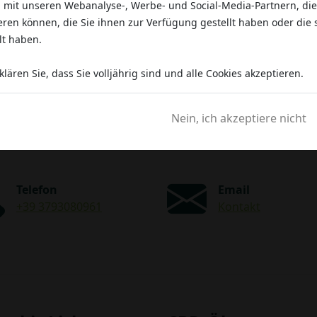
 mit unseren Webanalyse-, Werbe- und Social-Media-Partnern, die
ren können, die Sie ihnen zur Verfügung gestellt haben oder die 
lt haben.
lären Sie, dass Sie volljährig sind und alle Cookies akzeptieren.
Brauchen Sie Hilfe?
Nein, ich akzeptiere nicht
 uns, unsere Mitarbeiter helfen I
Telefon
Email
+39 3793080961
Kontakt