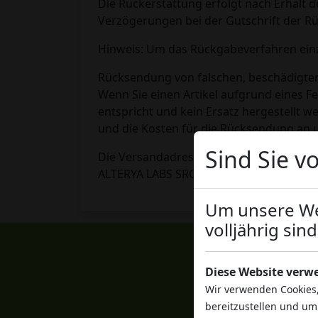
Die Rückerstattung erfolgt nach Erhalt 
Verzögerungen bei der Gutschrift der Rü
Hinweis: Um das Rückgabeverfahren einzu
Rücksendung von falschen, beschädigten
Wenn Sie einen Artikel aufgrund eines Fe
entspricht und kein Ersatz hergestellt w
und die Kosten für die Rücksendung an u
Sind Sie vo
Die Versandadresse ist:
ALTERYA LABS SRO Revoluční 1082/8, 110
Um unsere Web
volljährig sind
Diese Website verw
Wir verwenden Cookies,
bereitzustellen und um