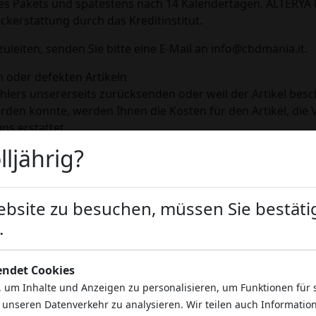
des Pakets und spätestens nach 14 Kalendertagen. ALTERYA L
ckerstattung durch das Kreditinstitut.
leiten, senden Sie bitte eine E-Mail an info@cbdmania.it.
 oder defekten Artikeln
hlers unsererseits zurücksenden oder weil der Artikel besch
erden konnte, werden Ihnen die Kosten für den Artikel, die 
ns erstattet.
lljährig?
 00 Prague
site zu besuchen, müssen Sie bestätig
.
endet Cookies
 um Inhalte und Anzeigen zu personalisieren, um Funktionen für 
 unseren Datenverkehr zu analysieren. Wir teilen auch Information