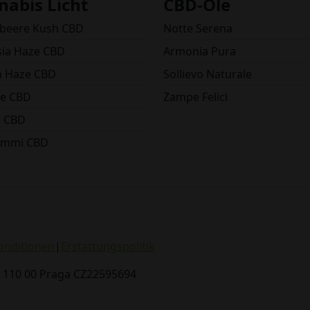
nabis Licht
CBD-Öle
lbeere Kush CBD
Notte Serena
ia Haze CBD
Armonia Pura
 Haze CBD
Sollievo Naturale
e CBD
Zampe Felici
o CBD
ummi CBD
onditionen
|
Erstattungspolitik
, 110 00 Praga CZ22595694