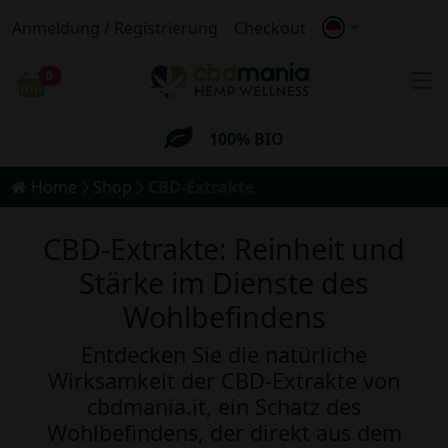
Anmeldung / Registrierung
Checkout
Anonymer
Versand
0
Wagen
Kostenloser
Versand für Bestellungen
über 69€
100% BIO
Home
Shop
CBD-Extrakte
Anonymer
Versand
CBD-Extrakte: Reinheit und
Kostenloser
Versand für Bestellungen
über 69€
Stärke im Dienste des
Wohlbefindens
Entdecken Sie die natürliche
Wirksamkeit der CBD-Extrakte von
cbdmania.it, ein Schatz des
Wohlbefindens, der direkt aus dem