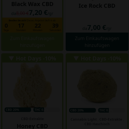
Black Wax CBD
Ice Rock CBD
7,20 €
8,00 €
da
/gr
Beeilen Sie sich!
Dieses Angebot läuft in ab:
0
17
22
38
7,00 €
da
/gr
Tage
Stunden
Minuten
Sekunden
Zum Einkaufswagen
Zum Einkaufswagen
hinzufügen
hinzufügen
▼ Hot Days -10%
▼ Hot Days -10%
CBD 20%
THC 0.2%
CBD 20%
THC 0.2%
CBD-Extrakte
Cannabis Light
,
CBD-Extrakte
,
CBD Haschisch
Honey CBD