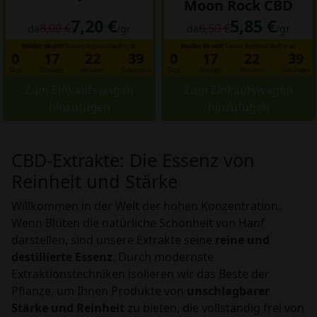
Moon Rock CBD
7,20 €
5,85 €
8,00 €
6,50 €
da
/gr
da
/gr
Beeilen Sie sich!
Dieses Angebot läuft in ab:
Beeilen Sie sich!
Dieses Angebot läuft in ab:
0
17
22
38
0
17
22
38
Tage
Stunden
Minuten
Sekunden
Tage
Stunden
Minuten
Sekunden
Zum Einkaufswagen
Zum Einkaufswagen
hinzufügen
hinzufügen
CBD-Extrakte: Die Essenz von
Reinheit und Stärke
Willkommen in der Welt der hohen Konzentration.
Wenn Blüten die natürliche Schönheit von Hanf
darstellen, sind unsere Extrakte seine
reine und
destillierte Essenz
. Durch modernste
Extraktionstechniken isolieren wir das Beste der
Pflanze, um Ihnen Produkte von
unschlagbarer
Stärke und Reinheit
zu bieten, die vollständig frei von