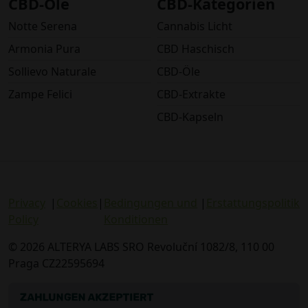
CBD-Öle
CBD-Kategorien
Notte Serena
Cannabis Licht
Armonia Pura
CBD Haschisch
Sollievo Naturale
CBD-Öle
Zampe Felici
CBD-Extrakte
CBD-Kapseln
Privacy
|
Cookies
|
Bedingungen und
|
Erstattungspolitik
Policy
Konditionen
© 2026 ALTERYA LABS SRO Revoluční 1082/8, 110 00
Praga CZ22595694