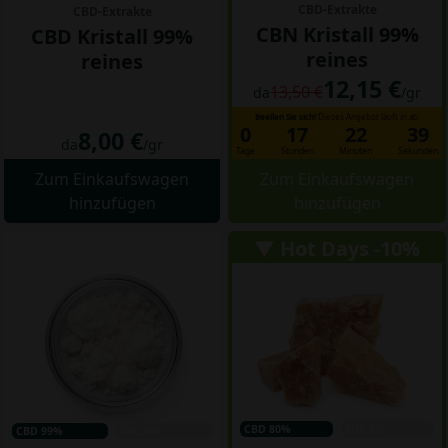
CBD-Extrakte
CBD-Extrakte
CBN Kristall 99%
CBD Kristall 99%
reines
reines
12,15 €
13,50 €
da
/gr
Beeilen Sie sich!
Dieses Angebot läuft in ab:
0
17
22
38
8,00 €
da
/gr
Tage
Stunden
Minuten
Sekunden
Zum Einkaufswagen
Zum Einkaufswagen
hinzufügen
hinzufügen
▼ Hot Days -10%
CBD 80%
THC 0%
CBD 99%
THC 0%