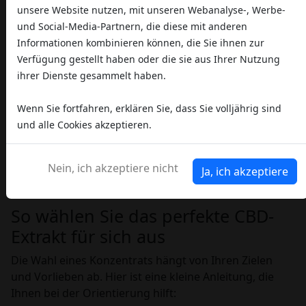
unsere Website nutzen, mit unseren Webanalyse-, Werbe-
Black Wax CBD: Das sensorische
und Social-Media-Partnern, die diese mit anderen
Erlebnis
Informationen kombinieren können, die Sie ihnen zur
Ein kostbares Wachs, das durch Kaltextraktion
Verfügung gestellt haben oder die sie aus Ihrer Nutzung
gewonnen wird und für wahre Kenner gedacht ist. Das
ihrer Dienste gesammelt haben.
Black Wax CBD
zeichnet sich durch seine zähflüssige
Konsistenz und seine tief bernsteinfarbene Farbe aus.
Wenn Sie fortfahren, erklären Sie, dass Sie volljährig sind
Sein aromatisches Bouquet ist eine
Explosion aus
und alle Cookies akzeptieren.
süßen Honig- und warmen Zimtnoten
. Ein intensives
und unnachahmliches sensorisches Erlebnis, das
Nein, ich akzeptiere nicht
Ja, ich akzeptiere
einen hohen CBD-Gehalt mit einem
einzigartigen
Geschmacksprofil
verbindet.
So wählen Sie das perfekte CBD-
Extrakt für sich aus
Die Wahl eines Konzentrats hängt von Ihren Zielen
und Vorlieben ab. Hier ist eine kleine Anleitung, die
Ihnen bei der Orientierung hilft: