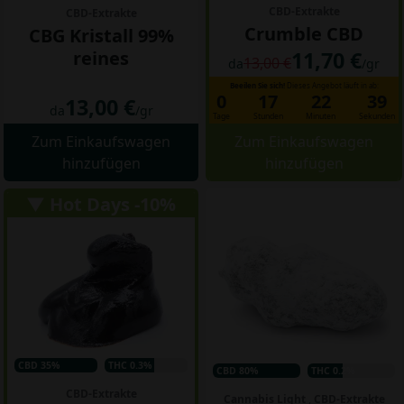
CBD-Extrakte
CBD-Extrakte
Crumble CBD
CBG Kristall 99%
reines
11,70 €
13,00 €
da
/gr
Beeilen Sie sich!
Dieses Angebot läuft in ab:
0
17
22
38
13,00 €
da
/gr
Tage
Stunden
Minuten
Sekunden
Zum Einkaufswagen
Zum Einkaufswagen
hinzufügen
hinzufügen
▼ Hot Days -10%
CBD 35%
THC 0.3%
CBD 80%
THC 0.2%
CBD-Extrakte
Cannabis Light
,
CBD-Extrakte