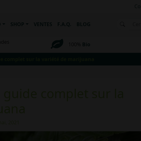
Co
D
SHOP
VENTES
F.A.Q.
BLOG
ndes
100%
Bio
de complet sur la variété de marijuana
n guide complet sur la
juana
ai, 2021