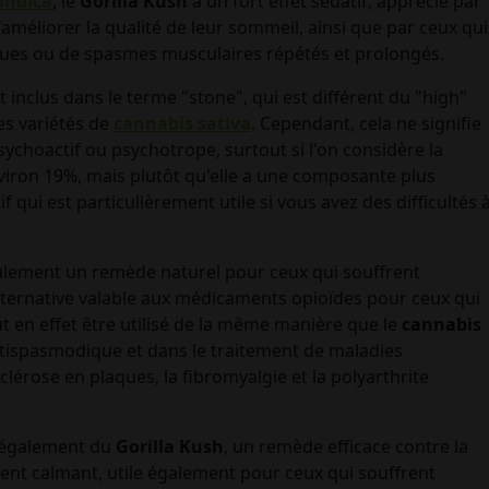
indica
, le
Gorilla Kush
a un fort effet sédatif, apprécié par
améliorer la qualité de leur sommeil, ainsi que par ceux qui
ques ou de spasmes musculaires répétés et prolongés.
 inclus dans le terme "stone", qui est différent du "high"
es variétés de
cannabis sativa
. Cependant, cela ne signifie
sychoactif ou psychotrope, surtout si l'on considère la
viron 19%, mais plutôt qu'elle a une composante plus
qui est particulièrement utile si vous avez des difficultés 
ulement un remède naturel pour ceux qui souffrent
alternative valable aux médicaments opioïdes pour ceux qui
ut en effet être utilisé de la même manière que le
cannabis
tispasmodique et dans le traitement de maladies
lérose en plaques, la fibromyalgie et la polyarthrite
t également du
Gorilla Kush
, un remède efficace contre la
ment calmant, utile également pour ceux qui souffrent