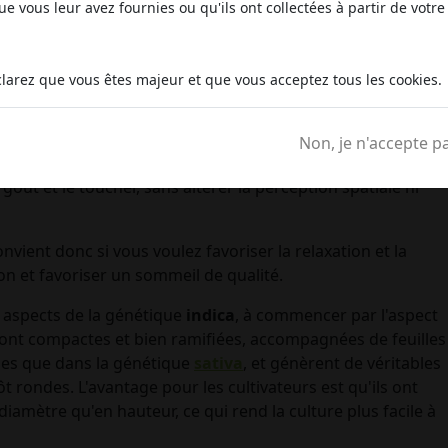
e vous leur avez fournies ou qu'ils ont collectées à partir de votre 
ison, elle est prête à être récoltée et devrait produire une
fficacement les nutriments.
larez que vous êtes majeur et que vous acceptez tous les cookies.
bis indica
, le
Gorilla Kush
produit des effets classés
est principalement physique, centrée sur le corps. Malgré de
ilement atteindre 19/21% et un
CBD
relativement réduit, le
Non, je n'accepte p
ain et presque abrupt. Il peut facilement accentuer les
 goût et le toucher, sans altérer la perception spatiale ni
nvient donc si vous voulez favoriser la relaxation et la
ion et favoriser un sommeil de qualité.
 aspects de la génétique
indica
, à commencer par l'aspect
ont compactes et bien ramifiées, accompagnées de feuilles
nes que dans la génétique
sativa
, et génèrent de véritables
t rondes. L'avantage pour les cultivateurs est qu'ils ont
diamètre qu'en hauteur, ce qui rend la culture plus facile à