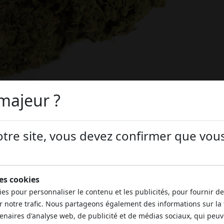
majeur ?
otre site, vous devez confirmer que vous
na hybride
à dominante
indica
, originaire des États-Unis. E
ues prisées telles que la puissante et bien-aimée
Gorilla Gl
des cookies
s qui déterminent un profil terpénique inimitable et des effe
ies pour personnaliser le contenu et les publicités, pour fournir d
 tensions, de soulager l'
insomnie
et le stress et de réduire
r notre trafic. Nous partageons également des informations sur la 
pour laquelle il est considéré au même titre que le
cannabi
tenaires d'analyse web, de publicité et de médias sociaux, qui peu