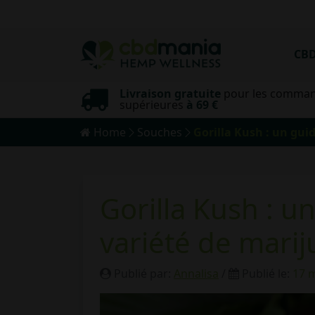
CB
Livraison gratuite
pour les comma
yme
supérieures
à 69 €
Home
Souches
Gorilla Kush : un gui
Gorilla Kush : u
variété de mari
Publié par:
Annalisa
/
Publié le:
17 m