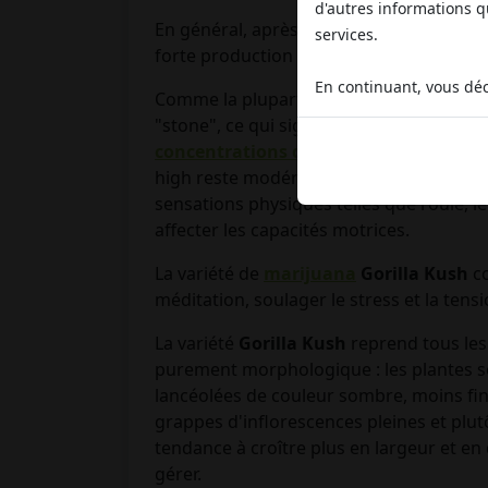
d'autres informations qu
En général, après 8 à 9 semaines de flora
services.
forte production de
résine
et absorber e
En continuant, vous déc
Comme la plupart des
variétés de
canna
"stone", ce qui signifie que son action 
concentrations de THC
qui peuvent fac
high reste modéré, bien que rapide, soud
sensations physiques telles que l'ouïe, le
affecter les capacités motrices.
La variété de
marijuana
Gorilla Kush
co
méditation, soulager le stress et la tens
La variété
Gorilla Kush
reprend tous les
purement morphologique : les plantes s
lancéolées de couleur sombre, moins fi
grappes d'inflorescences pleines et plutô
tendance à croître plus en largeur et en 
gérer.