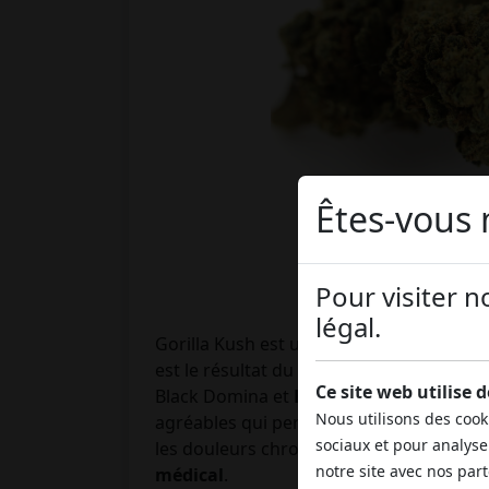
Êtes-vous 
Pour visiter n
légal.
Gorilla Kush est une
variété de marijua
est le résultat du croisement de génétiq
Ce site web utilise 
Black Domina et
Blueberry
, des variété
Nous utilisons des cook
agréables qui permettent de relâcher les
sociaux et pour analyse
les douleurs chroniques. C'est la raison 
notre site avec nos par
médical
.