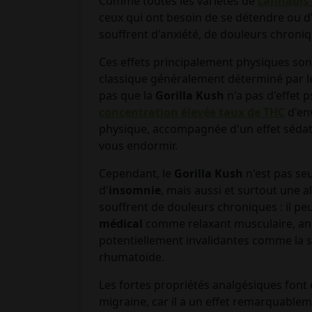
Comme toutes les variétés de
cannabis 
ceux qui ont besoin de se détendre ou d'
souffrent d'anxiété, de douleurs chroni
Ces effets principalement physiques sont
classique généralement déterminé par l
pas que la
Gorilla Kush
n'a pas d'effet p
concentration élevée taux de THC
d'en
physique, accompagnée d'un effet sédatif 
vous endormir.
Cependant, le
Gorilla Kush
n'est pas se
d'
insomnie
, mais aussi et surtout une 
souffrent de douleurs chroniques : il pe
médical
comme relaxant musculaire, an
potentiellement invalidantes comme la sc
rhumatoïde.
Les fortes propriétés analgésiques fon
migraine, car il a un effet remarquable