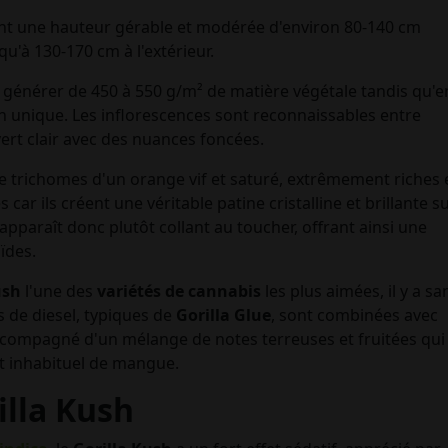
nt une hauteur gérable et modérée d'environ 80-140 cm
squ'à 130-170 cm à l'extérieur.
ut générer de 450 à 550 g/m² de matière végétale tandis qu'e
en unique. Les inflorescences sont reconnaissables entre
ert clair avec des nuances foncées.
de trichomes d'un orange vif et saturé, extrêmement riches 
es car ils créent une véritable patine cristalline et brillante s
 apparaît donc plutôt collant au toucher, offrant ainsi une
ïdes.
ush
l'une des
variétés de
cannabis
les plus aimées, il y a sa
s de diesel, typiques de
Gorilla Glue
, sont combinées avec
 accompagné d'un mélange de notes terreuses et fruitées qui
t inhabituel de mangue.
illa Kush