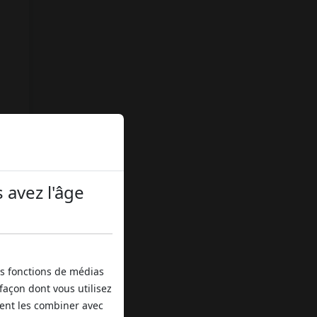
 avez l'âge
lle
ue
,
ts
es fonctions de médias
façon dont vous utilisez
s
vent les combiner avec