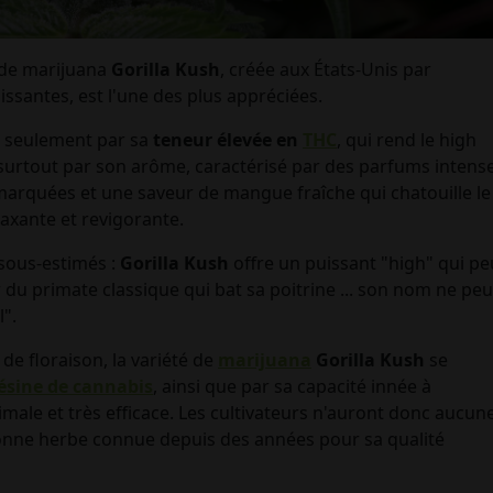
é de marijuana
Gorilla Kush
, créée aux États-Unis par
ssantes, est l'une des plus appréciées.
n seulement par sa
teneur élevée en
THC
, qui rend le high
surtout par son arôme, caractérisé par des parfums intens
 marquées et une saveur de mangue fraîche qui chatouille le
laxante et revigorante.
 sous-estimés :
Gorilla Kush
offre un puissant "high" qui pe
 du primate classique qui bat sa poitrine ... son nom ne peu
".
de floraison, la variété de
marijuana
Gorilla Kush
se
ésine de cannabis
, ainsi que par sa capacité innée à
ale et très efficace. Les cultivateurs n'auront donc aucun
e bonne herbe connue depuis des années pour sa qualité