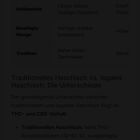
Länger haltbar
Empfindlic
Haltbarkeit
(weniger Oxidation)
(flüchtige 
Benötigte
Geringer (stärker
Höher
Menge
konzentriert)
Naher Osten,
Tradition
Westlich, 
Zentralasien
Traditionelles Haschisch vs. legales
Haschisch: Die Unterschiede
Der grundlegende Unterschied zwischen
traditionellem und legalem Haschisch liegt im
THC- und CBD-Gehalt
:
Traditionelles Haschisch:
hohe THC-
Konzentrationen (10–60 %), ausgeprägte