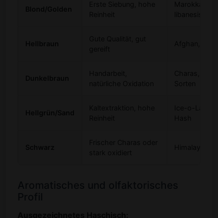
Erste Siebung, hohe
Marokkanisc
Blond/Golden
Reinheit
libanesische
Gute Qualität, gut
Hellbraun
Afghan, Paki
gereift
Handarbeit,
Charas, tradit
Dunkelbraun
natürliche Oxidation
Sorten
Kaltextraktion, hohe
Ice-o-Lator,
Hellgrün/Sand
Reinheit
Hash
Frischer Charas oder
Schwarz
Himalaya-Ch
stark oxidiert
Aromatisches und olfaktorisches
Profil
Ausgezeichnetes Haschisch: