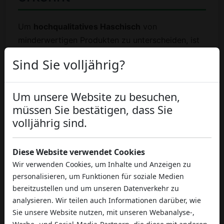
Um
hochqualitatives Haschisch
von
minderwertigen Produkten zu unterscheiden, ist
Aufmerksamkeit auf mehrere Faktoren
Sind Sie volljährig?
erforderlich. Hier sind die grundlegenden
Kriterien, die Experten zur Beurteilung der
Qualität eines CBD-Hashs verwenden.
Um unsere Website zu besuchen,
müssen Sie bestätigen, dass Sie
Konsistenz und Formbarkeit
volljährig sind.
Erstklassiges Haschisch:
formbar durch die
Diese Website verwendet Cookies
Wärme der Hände, lässt sich leicht
Wir verwenden Cookies, um Inhalte und Anzeigen zu
bearbeiten ohne übermäßig zu bröckeln
personalisieren, um Funktionen für soziale Medien
Mittelqualitäts-Haschisch:
härter und
bereitzustellen und um unseren Datenverkehr zu
kompakter, benötigt mehr Wärme zur
analysieren. Wir teilen auch Informationen darüber, wie
Bearbeitung, neigt zum Bröckeln
Sie unsere Website nutzen, mit unseren Webanalyse-,