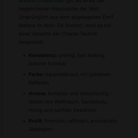
Malana Cream CBD
gilt als eines der
begehrtesten Haschische der Welt.
Ursprünglich aus dem abgelegenen Dorf
Malana im Kullu-Tal (Indien), wird es mit
einer Variante der Charas-Technik
hergestellt.
Konsistenz:
cremig, fast klebrig,
äußerst formbar
Farbe:
karamellbraun mit goldenen
Reflexen
Aroma:
komplex und vielschichtig –
Noten von Weihrauch, Sandelholz,
Honig und sanften Gewürzen
Profil:
Premium, raffiniert, aromatisch
überlegen