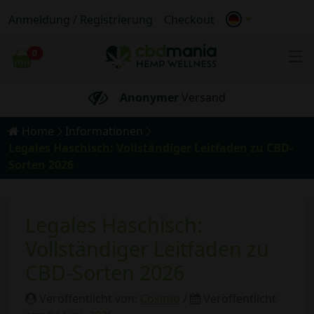
Anmeldung / Registrierung
Checkout
Kostenloser
Versand für Bestellungen
über 69€
0
Wagen
100% BIO
Anonymer
Versand
Home
Informationen
Kostenloser
Versand für Bestellungen
über 69€
Legales Haschisch: Vollständiger Leitfaden zu CBD-
Sorten 2026
Legales Haschisch:
Vollständiger Leitfaden zu
CBD-Sorten 2026
Veröffentlicht von:
Cosimo
/
Veröffentlicht