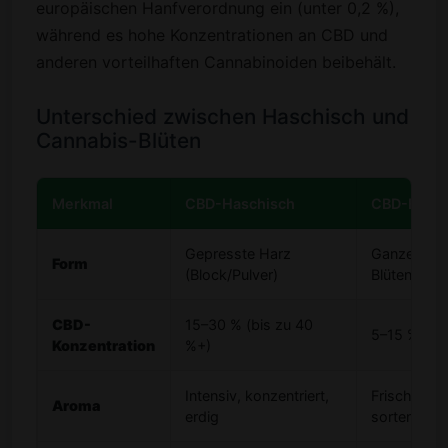
europäischen Hanfverordnung ein (unter 0,2 %),
während es hohe Konzentrationen an CBD und
anderen vorteilhaften Cannabinoiden beibehält.
Unterschied zwischen Haschisch und
Cannabis-Blüten
Merkmal
CBD-Haschisch
CBD-Blüte
Gepresste Harz
Ganze getr
Form
(Block/Pulver)
Blüten
CBD-
15–30 % (bis zu 40
5–15 %
Konzentration
%+)
Intensiv, konzentriert,
Frisch, blu
Aroma
erdig
sortentypi