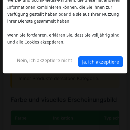
Werbe- und Social-Media-Partnern, die diese mit anderen
Minderwertiges Haschisch:
übermäßig hart
Informationen kombinieren können, die Sie ihnen zur
oder pulvrig, schwer zu bearbeiten, zerfällt
Verfügung gestellt haben oder die sie aus Ihrer Nutzung
zu kohäsionslosem Pulver
ihrer Dienste gesammelt haben.
Wenn Sie fortfahren, erklären Sie, dass Sie volljährig sind
🔍 Achtung:
Die Konsistenz variiert auch je
und alle Cookies akzeptieren.
nach Produktionstechnik. Charas ist von
Natur aus weicher als gepresstes Afghan,
Nein, ich akzeptiere nicht
Ja, ich akzeptiere
und Ice-o-Lator kann bei sehr hoher
Qualität fast sandig sein. Vergleichen Sie
immer Produkte derselben Kategorie.
Farbe und visuelles Erscheinungsbild
Farbe
Indikation
Typische So