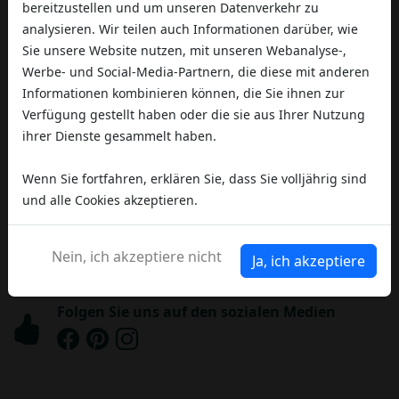
Brauchen Sie Hilfe?
bereitzustellen und um unseren Datenverkehr zu
analysieren. Wir teilen auch Informationen darüber, wie
Kontaktieren Sie uns, unsere
Sie unsere Website nutzen, mit unseren Webanalyse-,
Mitarbeiter helfen Ihnen gerne weiter
Werbe- und Social-Media-Partnern, die diese mit anderen
Informationen kombinieren können, die Sie ihnen zur
Verfügung gestellt haben oder die sie aus Ihrer Nutzung
Legale Hauptgeschäftsstelle
ihrer Dienste gesammelt haben.
ALTERYA LABS SRO Revoluční 1082/8, 110 00
Praga
Wenn Sie fortfahren, erklären Sie, dass Sie volljährig sind
Telefon
und alle Cookies akzeptieren.
+39 3793080961
Email
Nein, ich akzeptiere nicht
Ja, ich akzeptiere
Kontakt
Folgen Sie uns auf den sozialen Medien