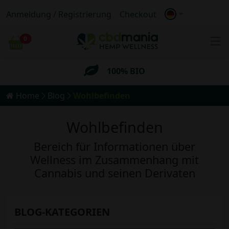
Anmeldung / Registrierung
Checkout
Anonymer
Versand
0
Wagen
Kostenloser
Versand für Bestellungen
über 69€
100% BIO
Home
Blog
Wohlbefinden
Anonymer
Versand
Wohlbefinden
Kostenloser
Versand für Bestellungen
über 69€
Bereich für Informationen über
Wellness im Zusammenhang mit
Cannabis und seinen Derivaten
BLOG-KATEGORIEN