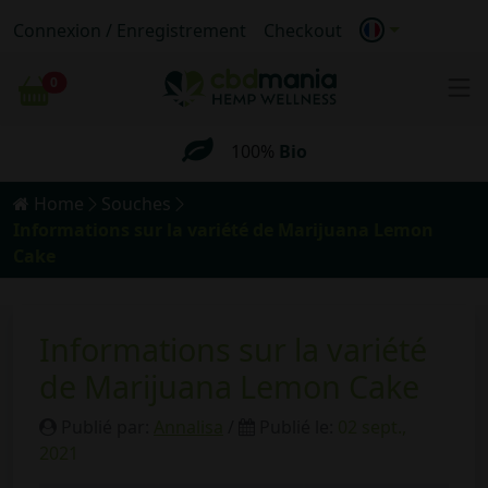
Livraison gratuite
pour les commandes
Connexion / Enregistrement
Checkout
supérieures
à 69 €
0
Chariot
100%
Bio
Livraison
anonyme
Livraison gratuite
pour les commandes
Home
Souches
supérieures
à 69 €
Informations sur la variété de Marijuana Lemon
Cake
Informations sur la variété
de Marijuana Lemon Cake
Publié par:
Annalisa
/
Publié le:
02 sept.,
2021