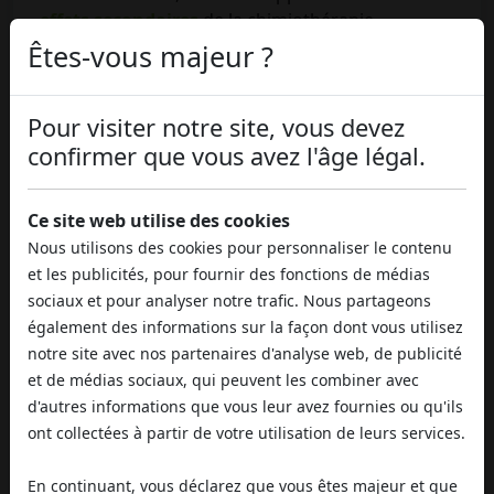
effets secondaires
de la chimiothérapie.
Beaucoup d'utilisateurs de marijuana médicale
Êtes-vous majeur ?
aiment créer des edibles en utilisant la
Lemon
Cake
en raison de son goût fantastique couplé à
Pour visiter notre site, vous devez
ses effets impressionnants. Le grand nombre de
confirmer que vous avez l'âge légal.
trichomes
fait de cette variété un candidat de
choix pour les concentrés.
Ce site web utilise des cookies
La plupart des utilisateurs préfèrent vaporiser la
Nous utilisons des cookies pour personnaliser le contenu
Lemon Cake
, et bien que vous puissiez l'utiliser
et les publicités, pour fournir des fonctions de médias
pour traiter la dépression, elle tend à être encore
sociaux et pour analyser notre trafic. Nous partageons
plus efficace pour les personnes souffrant de
également des informations sur la façon dont vous utilisez
stress et de fatigue. Cependant, contrairement à
notre site avec nos partenaires d'analyse web, de publicité
la plupart des herbes utilisées pour
combattre le
et de médias sociaux, qui peuvent les combiner avec
stress
, ce n'est pas une bonne idée d'essayer le
d'autres informations que vous leur avez fournies ou qu'ils
Lemon Cake
le soir, car ses effets ne serviront
ont collectées à partir de votre utilisation de leurs services.
qu'à vous énergiser et à rendre le sommeil plus
difficile.
En continuant, vous déclarez que vous êtes majeur et que