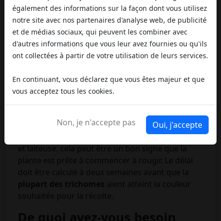
Le rinçage des racines est normalement
également des informations sur la façon dont vous utilisez
commencé deux semaines
avant la récolte
. Si la
notre site avec nos partenaires d'analyse web, de publicité
plante a une
période de floraison
de huit
et de médias sociaux, qui peuvent les combiner avec
semaines, le rinçage des racines doit avoir lieu six
d'autres informations que vous leur avez fournies ou qu'ils
semaines après le début de la phase de floraison.
ont collectées à partir de votre utilisation de leurs services.
Il est préférable de regarder attentivement les
En continuant, vous déclarez que vous êtes majeur et que
trichomes de votre plante pour évaluer quand
vous acceptez tous les cookies.
votre
marijuana
sera probablement prête à être
récoltée.
Non, je n'accepte pas
Oui, j'accepte
Si les
petits trichomes
commencent tout juste à
passer d'une couleur claire à une couleur terne
et laiteuse, cela peut être un bon signe que la
plante est prête à commencer à rougir. Le délai
doit être calculé à deux semaines avant que la
plupart des trichomes
aient atteint la couleur
souhaitée pour la récolte.
De quoi avez-vous besoin