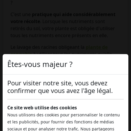
?
C'est une
pratique qui aide considérablement
votre récolte
. Lorsque les nutriments sont
retirés du sol, votre plante est obligée d'utiliser
tous les nutriments encore présents en elle.
Le lavage des racines obligeant la
plante de
cannabis
à utiliser tous les nutriments qu'elle
contient, cela devrait permettre d'éliminer tout
Êtes-vous majeur ?
résidu susceptible de compromettre la bonne
utilisation des bourgeons récoltés.
Pour visiter notre site, vous devez
Mais si vous le faites trop tôt, cela peut laisser
confirmer que vous avez l'âge légal.
votre plante en mauvaise santé ; un bon choix du
moment est donc essentiel.
Ce site web utilise des cookies
Quand commencer le lavage
Nous utilisons des cookies pour personnaliser le contenu
des racines
et les publicités, pour fournir des fonctions de médias
sociaux et pour analyser notre trafic. Nous partageons