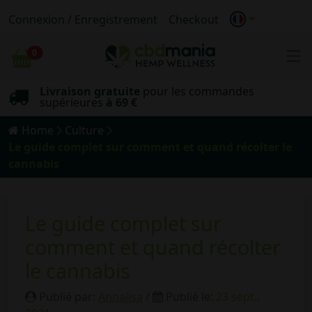
Connexion / Enregistrement
Checkout
100%
Bio
0
Chariot
Livraison
anonyme
Livraison gratuite
pour les commandes
supérieures
à 69 €
Home
Culture
Le guide complet sur comment et quand récolter le
cannabis
Le guide complet sur
comment et quand récolter
le cannabis
Publié par:
Annalisa
/
Publié le:
23 sept.,